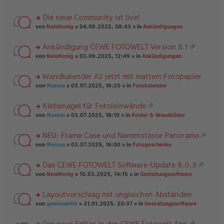
te
g
n
a
r
el
er
g
Die neue Community ist live!
u
es
B
rs
n
von
NeleHonig
» 04.09.2025, 08:43 » in
Ankündigungen
e
ei
te
g
n
tr
r
el
er
a
Ankündigung CEWE FOTOWELT Version 8.1
u
es
B
g
at
rs
n
von
NeleHonig
» 03.09.2025, 12:49 » in
Ankündigungen
e
ei
ei
te
g
n
tr
an
r
el
er
a
Wandkalender A2 jetzt mit mattem Fotopapier
ha
u
es
B
g
n
rs
n
von
Maresa
» 03.07.2025, 16:20 » in
Fotokalender
e
ei
g
te
g
n
tr
r
el
er
a
Klebenagel für Fotoleinwände
u
es
B
g
at
rs
n
von
Maresa
» 03.07.2025, 16:10 » in
Poster & Wandbilder
e
ei
ei
te
g
n
tr
an
r
el
er
a
NEU: Frame Case und Namenstasse Panorama
ha
u
es
B
g
at
n
rs
n
von
Maresa
» 03.07.2025, 16:00 » in
Fotogeschenke
e
ei
ei
g
te
g
n
tr
an
r
el
er
a
Das CEWE FOTOWELT Software-Update 8.0.3
ha
u
es
B
g
at
n
rs
n
von
NeleHonig
» 10.03.2025, 14:15 » in
Gestaltungssoftware
e
ei
ei
g
te
g
n
tr
an
r
el
er
a
Layoutvorschlag mit ungleichen Abständen
ha
u
es
B
g
n
rs
n
von
geniesser66
» 31.01.2025, 20:37 » in
Gestaltungssoftware
e
ei
g
te
g
n
tr
r
el
er
a
Der neue Editor in der CEWE Fotowelt App