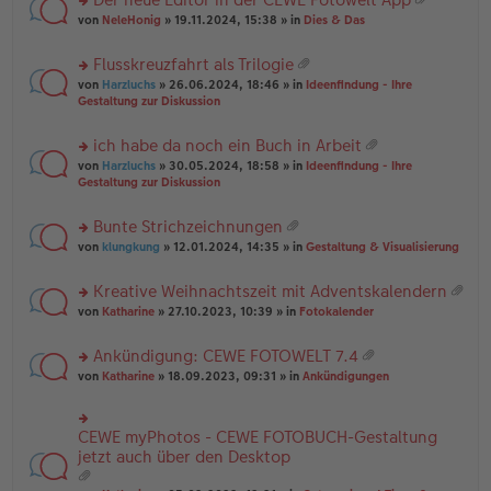
u
es
B
g
at
rs
n
von
NeleHonig
» 19.11.2024, 15:38 » in
Dies & Das
e
ei
ei
te
g
n
tr
an
r
el
er
a
Flusskreuzfahrt als Trilogie
ha
u
es
B
g
at
n
rs
n
von
Harzluchs
» 26.06.2024, 18:46 » in
Ideenfindung - Ihre
e
ei
ei
g
te
g
Gestaltung zur Diskussion
n
tr
an
r
el
er
a
ha
u
es
B
g
ich habe da noch ein Buch in Arbeit
n
n
e
ei
at
g
rs
g
von
Harzluchs
» 30.05.2024, 18:58 » in
Ideenfindung - Ihre
n
tr
ei
te
el
Gestaltung zur Diskussion
er
a
an
r
es
B
g
ha
u
e
ei
Bunte Strichzeichnungen
n
n
n
tr
at
g
rs
g
von
klungkung
» 12.01.2024, 14:35 » in
Gestaltung & Visualisierung
er
a
ei
te
el
B
g
an
r
es
ei
Kreative Weihnachtszeit mit Adventskalendern
ha
u
e
tr
at
n
rs
n
von
Katharine
» 27.10.2023, 10:39 » in
Fotokalender
n
a
ei
g
te
g
er
g
an
r
el
B
Ankündigung: CEWE FOTOWELT 7.4
ha
u
es
ei
at
n
rs
n
von
Katharine
» 18.09.2023, 09:31 » in
Ankündigungen
e
tr
ei
g
te
g
n
a
an
r
el
er
g
ha
u
es
B
CEWE myPhotos - CEWE FOTOBUCH-Gestaltung
rs
n
n
e
ei
te
jetzt auch über den Desktop
g
g
n
tr
r
el
er
a
u
es