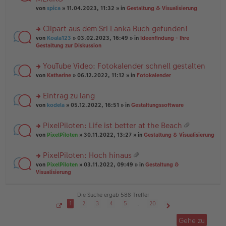
tr
r
el
er
a
von
spica
» 11.04.2023, 11:32 » in
Gestaltung & Visualisierung
u
es
B
g
n
e
ei
Clipart aus dem Sri Lanka Buch gefunden!
g
n
tr
el
er
a
rs
von
Koala123
» 03.02.2023, 16:49 » in
Ideenfindung - Ihre
es
B
g
te
Gestaltung zur Diskussion
e
ei
r
n
tr
u
YouTube Video: Fotokalender schnell gestalten
er
a
n
B
g
rs
g
von
Katharine
» 06.12.2022, 11:12 » in
Fotokalender
ei
te
el
tr
r
es
Eintrag zu lang
a
u
e
g
rs
n
von
kodela
» 05.12.2022, 16:51 » in
Gestaltungssoftware
n
te
g
er
r
el
B
PixelPiloten: Life ist better at the Beach
u
es
ei
at
rs
n
von
PixelPiloten
» 30.11.2022, 13:27 » in
Gestaltung & Visualisierung
e
tr
ei
te
g
n
a
an
r
el
er
g
PixelPiloten: Hoch hinaus
ha
u
es
B
at
n
rs
n
von
PixelPiloten
» 03.11.2022, 09:49 » in
Gestaltung &
e
ei
ei
g
te
g
Visualisierung
n
tr
an
r
el
er
a
ha
u
es
B
g
n
n
e
Die Suche ergab 588 Treffer
ei
g
g
n
tr
1
2
3
4
5
…
20
el
er
a
S
Nächste
es
B
g
e
Gehe zu
i
e
ei