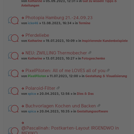
B
g
at
von
Katharine
» 05.09.2023, 12:31 » in
Gut zu wissen! Tipps &
n
e
ei
ei
Anleitungen
g
n
tr
an
el
er
a
ha
es
Photopia Hamburg 21.-24.09.23
B
g
n
e
ei
rs
g
von
icke46
» 13.08.2023, 16:34 » in
Termine
n
tr
te
er
a
r
Pferdeliebe
B
g
u
ei
rs
n
von
Katharine
» 19.07.2023, 10:09 » in
Inspirierende Kundenbeispiele
tr
te
g
a
r
el
NEU: ZWILLING Thermobecher
g
u
es
at
rs
n
von
Katharine
» 13.07.2023, 10:27 » in
Fotogeschenke
e
ei
te
g
n
an
r
el
er
PixelPiloten: All of me LOVES all of you
ha
u
es
B
at
n
rs
n
von
PixelPiloten
» 11.07.2023, 12:00 » in
Gestaltung & Visualisierung
e
ei
ei
g
te
g
n
tr
an
r
el
er
a
Polaroid-Filter
ha
u
es
B
g
at
n
rs
n
von
spica
» 20.04.2023, 12:56 » in
Dies & Das
e
ei
ei
g
te
g
n
tr
an
r
el
er
a
Buchvorlagen Kochen und Backen
ha
u
es
B
g
at
n
rs
n
von
spica
» 20.04.2023, 10:35 » in
Gestaltungssoftware
e
ei
ei
g
te
g
n
tr
an
r
el
er
a
ha
u
es
B
g
@Pascalinah: Postkarten-Layout IRGENDWO in
rs
n
n
e
ei
te
MEXIKO
g
g
n