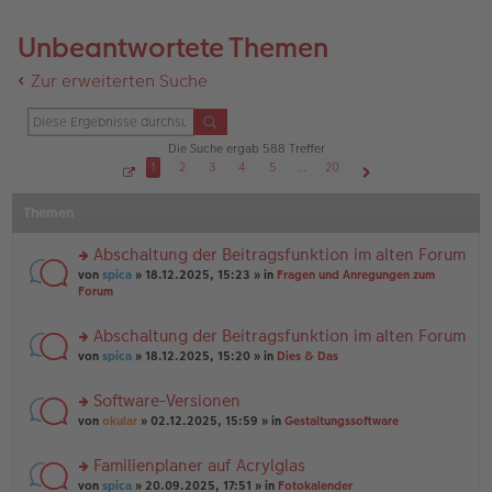
Unbeantwortete Themen
Zur erweiterten Suche
Die Suche ergab 588 Treffer
1
2
3
4
5
…
20
S
Nächste
e
Themen
i
t
e
1
Abschaltung der Beitragsfunktion im alten Forum
v
o
rs
von
spica
» 18.12.2025, 15:23 » in
Fragen und Anregungen zum
n
te
Forum
2
r
0
u
Abschaltung der Beitragsfunktion im alten Forum
n
rs
g
von
spica
» 18.12.2025, 15:20 » in
Dies & Das
te
el
r
es
Software-Versionen
u
e
rs
n
von
okular
» 02.12.2025, 15:59 » in
Gestaltungssoftware
n
te
g
er
r
el
B
Familienplaner auf Acrylglas
u
es
ei
rs
n
von
spica
» 20.09.2025, 17:51 » in
Fotokalender
e
tr