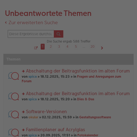
Unbeantwortete Themen
Zur erweiterten Suche
Die Suche ergab 588 Treffer
1
2
3
4
5
…
20
S
Nächste
e
Themen
i
t
e
1
Abschaltung der Beitragsfunktion im alten Forum
v
o
rs
von
spica
» 18.12.2025, 15:23 » in
Fragen und Anregungen zum
n
te
Forum
2
r
0
u
Abschaltung der Beitragsfunktion im alten Forum
n
rs
g
von
spica
» 18.12.2025, 15:20 » in
Dies & Das
te
el
r
es
Software-Versionen
u
e
rs
n
von
okular
» 02.12.2025, 15:59 » in
Gestaltungssoftware
n
te
g
er
r
el
B
Familienplaner auf Acrylglas
u
es
ei
rs
n
von
spica
» 20.09.2025, 17:51 » in
Fotokalender
e
tr