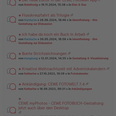
u
es
B
g
at
rs
n
von
NeleHonig
» 19.11.2024, 15:38 » in
Dies & Das
e
ei
ei
te
g
n
tr
an
r
el
er
a
Flusskreuzfahrt als Trilogie
ha
u
es
B
g
at
n
rs
n
von
Harzluchs
» 26.06.2024, 18:46 » in
Ideenfindung - Ihre
e
ei
ei
g
te
g
Gestaltung zur Diskussion
n
tr
an
r
el
er
a
ha
u
es
B
g
ich habe da noch ein Buch in Arbeit
n
n
e
ei
at
g
rs
g
von
Harzluchs
» 30.05.2024, 18:58 » in
Ideenfindung - Ihre
n
tr
ei
te
el
Gestaltung zur Diskussion
er
a
an
r
es
B
g
ha
u
e
ei
Bunte Strichzeichnungen
n
n
n
tr
at
g
rs
g
von
klungkung
» 12.01.2024, 14:35 » in
Gestaltung & Visualisierung
er
a
ei
te
el
B
g
an
r
es
ei
Kreative Weihnachtszeit mit Adventskalendern
ha
u
e
tr
at
n
rs
n
von
Katharine
» 27.10.2023, 10:39 » in
Fotokalender
n
a
ei
g
te
g
er
g
an
r
el
B
Ankündigung: CEWE FOTOWELT 7.4
ha
u
es
ei
at
n
rs
n
von
Katharine
» 18.09.2023, 09:31 » in
Ankündigungen
e
tr
ei
g
te
g
n
a
an
r
el
er
g
ha
u
es
B
CEWE myPhotos - CEWE FOTOBUCH-Gestaltung
rs
n
n
e
ei
te
jetzt auch über den Desktop
g
g
n
tr
r
el
er
a
u
es