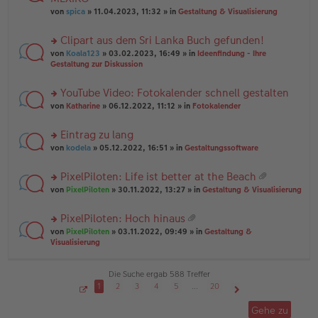
tr
r
el
er
a
von
spica
» 11.04.2023, 11:32 » in
Gestaltung & Visualisierung
u
es
B
g
n
e
ei
Clipart aus dem Sri Lanka Buch gefunden!
g
n
tr
el
er
a
rs
von
Koala123
» 03.02.2023, 16:49 » in
Ideenfindung - Ihre
es
B
g
te
Gestaltung zur Diskussion
e
ei
r
n
tr
u
YouTube Video: Fotokalender schnell gestalten
er
a
n
B
g
rs
g
von
Katharine
» 06.12.2022, 11:12 » in
Fotokalender
ei
te
el
tr
r
es
Eintrag zu lang
a
u
e
g
rs
n
von
kodela
» 05.12.2022, 16:51 » in
Gestaltungssoftware
n
te
g
er
r
el
B
PixelPiloten: Life ist better at the Beach
u
es
ei
at
rs
n
von
PixelPiloten
» 30.11.2022, 13:27 » in
Gestaltung & Visualisierung
e
tr
ei
te
g
n
a
an
r
el
er
g
PixelPiloten: Hoch hinaus
ha
u
es
B
at
n
rs
n
von
PixelPiloten
» 03.11.2022, 09:49 » in
Gestaltung &
e
ei
ei
g
te
g
Visualisierung
n
tr
an
r
el
er
a
ha
u
es
B
g
n
n
e
Die Suche ergab 588 Treffer
ei
g
g
n
tr
1
2
3
4
5
…
20
el
er
a
S
Nächste
es
B
g
e
Gehe zu
i
e
ei