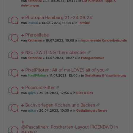
B
g
at
von
Katharine
» 05.09.2023, 12:31 » in
Gut zu wissen! Tipps &
n
e
ei
ei
Anleitungen
g
n
tr
an
el
er
a
ha
es
Photopia Hamburg 21.-24.09.23
B
g
n
e
ei
rs
g
von
icke46
» 13.08.2023, 16:34 » in
Termine
n
tr
te
er
a
r
Pferdeliebe
B
g
u
ei
rs
n
von
Katharine
» 19.07.2023, 10:09 » in
Inspirierende Kundenbeispiele
tr
te
g
a
r
el
NEU: ZWILLING Thermobecher
g
u
es
at
rs
n
von
Katharine
» 13.07.2023, 10:27 » in
Fotogeschenke
e
ei
te
g
n
an
r
el
er
PixelPiloten: All of me LOVES all of you
ha
u
es
B
at
n
rs
n
von
PixelPiloten
» 11.07.2023, 12:00 » in
Gestaltung & Visualisierung
e
ei
ei
g
te
g
n
tr
an
r
el
er
a
Polaroid-Filter
ha
u
es
B
g
at
n
rs
n
von
spica
» 20.04.2023, 12:56 » in
Dies & Das
e
ei
ei
g
te
g
n
tr
an
r
el
er
a
Buchvorlagen Kochen und Backen
ha
u
es
B
g
at
n
rs
n
von
spica
» 20.04.2023, 10:35 » in
Gestaltungssoftware
e
ei
ei
g
te
g
n
tr
an
r
el
er
a
ha
u
es
B
g
@Pascalinah: Postkarten-Layout IRGENDWO in
rs
n
n
e
ei
te
MEXIKO
g
g
n