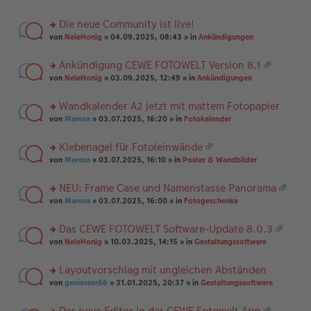
te
g
n
a
r
el
er
g
Die neue Community ist live!
u
es
B
rs
n
von
NeleHonig
» 04.09.2025, 08:43 » in
Ankündigungen
e
ei
te
g
n
tr
r
el
er
a
Ankündigung CEWE FOTOWELT Version 8.1
u
es
B
g
at
rs
n
von
NeleHonig
» 03.09.2025, 12:49 » in
Ankündigungen
e
ei
ei
te
g
n
tr
an
r
el
er
a
Wandkalender A2 jetzt mit mattem Fotopapier
ha
u
es
B
g
n
rs
n
von
Maresa
» 03.07.2025, 16:20 » in
Fotokalender
e
ei
g
te
g
n
tr
r
el
er
a
Klebenagel für Fotoleinwände
u
es
B
g
at
rs
n
von
Maresa
» 03.07.2025, 16:10 » in
Poster & Wandbilder
e
ei
ei
te
g
n
tr
an
r
el
er
a
NEU: Frame Case und Namenstasse Panorama
ha
u
es
B
g
at
n
rs
n
von
Maresa
» 03.07.2025, 16:00 » in
Fotogeschenke
e
ei
ei
g
te
g
n
tr
an
r
el
er
a
Das CEWE FOTOWELT Software-Update 8.0.3
ha
u
es
B
g
at
n
rs
n
von
NeleHonig
» 10.03.2025, 14:15 » in
Gestaltungssoftware
e
ei
ei
g
te
g
n
tr
an
r
el
er
a
Layoutvorschlag mit ungleichen Abständen
ha
u
es
B
g
n
rs
n
von
geniesser66
» 31.01.2025, 20:37 » in
Gestaltungssoftware
e
ei
g
te
g
n
tr
r
el
er
a
Der neue Editor in der CEWE Fotowelt App