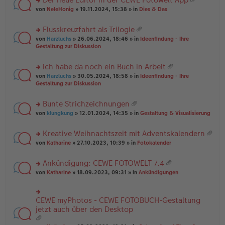
u
es
B
g
at
rs
n
von
NeleHonig
» 19.11.2024, 15:38 » in
Dies & Das
e
ei
ei
te
g
n
tr
an
r
el
er
a
Flusskreuzfahrt als Trilogie
ha
u
es
B
g
at
n
rs
n
von
Harzluchs
» 26.06.2024, 18:46 » in
Ideenfindung - Ihre
e
ei
ei
g
te
g
Gestaltung zur Diskussion
n
tr
an
r
el
er
a
ha
u
es
B
g
ich habe da noch ein Buch in Arbeit
n
n
e
ei
at
g
rs
g
von
Harzluchs
» 30.05.2024, 18:58 » in
Ideenfindung - Ihre
n
tr
ei
te
el
Gestaltung zur Diskussion
er
a
an
r
es
B
g
ha
u
e
ei
Bunte Strichzeichnungen
n
n
n
tr
at
g
rs
g
von
klungkung
» 12.01.2024, 14:35 » in
Gestaltung & Visualisierung
er
a
ei
te
el
B
g
an
r
es
ei
Kreative Weihnachtszeit mit Adventskalendern
ha
u
e
tr
at
n
rs
n
von
Katharine
» 27.10.2023, 10:39 » in
Fotokalender
n
a
ei
g
te
g
er
g
an
r
el
B
Ankündigung: CEWE FOTOWELT 7.4
ha
u
es
ei
at
n
rs
n
von
Katharine
» 18.09.2023, 09:31 » in
Ankündigungen
e
tr
ei
g
te
g
n
a
an
r
el
er
g
ha
u
es
B
CEWE myPhotos - CEWE FOTOBUCH-Gestaltung
rs
n
n
e
ei
te
jetzt auch über den Desktop
g
g
n
tr
r
el
er
a
u
es