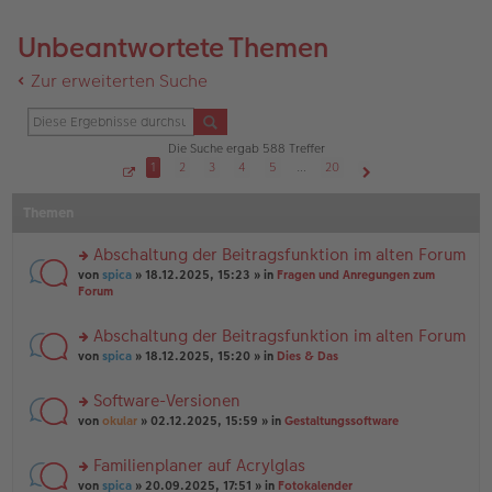
Unbeantwortete Themen
Zur erweiterten Suche
Die Suche ergab 588 Treffer
1
2
3
4
5
…
20
S
Nächste
e
Themen
i
t
e
1
Abschaltung der Beitragsfunktion im alten Forum
v
o
rs
von
spica
» 18.12.2025, 15:23 » in
Fragen und Anregungen zum
n
te
Forum
2
r
0
u
Abschaltung der Beitragsfunktion im alten Forum
n
rs
g
von
spica
» 18.12.2025, 15:20 » in
Dies & Das
te
el
r
es
Software-Versionen
u
e
rs
n
von
okular
» 02.12.2025, 15:59 » in
Gestaltungssoftware
n
te
g
er
r
el
B
Familienplaner auf Acrylglas
u
es
ei
rs
n
von
spica
» 20.09.2025, 17:51 » in
Fotokalender
e
tr