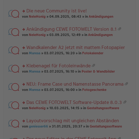
te
g
n
a
r
el
er
g
Die neue Community ist live!
u
es
B
rs
n
von
NeleHonig
» 04.09.2025, 08:43 » in
Ankündigungen
e
ei
te
g
n
tr
r
el
er
a
Ankündigung CEWE FOTOWELT Version 8.1
u
es
B
g
at
rs
n
von
NeleHonig
» 03.09.2025, 12:49 » in
Ankündigungen
e
ei
ei
te
g
n
tr
an
r
el
er
a
Wandkalender A2 jetzt mit mattem Fotopapier
ha
u
es
B
g
n
rs
n
von
Maresa
» 03.07.2025, 16:20 » in
Fotokalender
e
ei
g
te
g
n
tr
r
el
er
a
Klebenagel für Fotoleinwände
u
es
B
g
at
rs
n
von
Maresa
» 03.07.2025, 16:10 » in
Poster & Wandbilder
e
ei
ei
te
g
n
tr
an
r
el
er
a
NEU: Frame Case und Namenstasse Panorama
ha
u
es
B
g
at
n
rs
n
von
Maresa
» 03.07.2025, 16:00 » in
Fotogeschenke
e
ei
ei
g
te
g
n
tr
an
r
el
er
a
Das CEWE FOTOWELT Software-Update 8.0.3
ha
u
es
B
g
at
n
rs
n
von
NeleHonig
» 10.03.2025, 14:15 » in
Gestaltungssoftware
e
ei
ei
g
te
g
n
tr
an
r
el
er
a
Layoutvorschlag mit ungleichen Abständen
ha
u
es
B
g
n
rs
n
von
geniesser66
» 31.01.2025, 20:37 » in
Gestaltungssoftware
e
ei
g
te
g
n
tr
r
el
er
a
Der neue Editor in der CEWE Fotowelt App