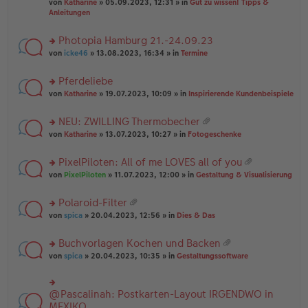
B
g
at
von
Katharine
» 05.09.2023, 12:31 » in
Gut zu wissen! Tipps &
n
e
ei
ei
Anleitungen
g
n
tr
an
el
er
a
ha
es
Photopia Hamburg 21.-24.09.23
B
g
n
e
ei
rs
g
von
icke46
» 13.08.2023, 16:34 » in
Termine
n
tr
te
er
a
r
Pferdeliebe
B
g
u
ei
rs
n
von
Katharine
» 19.07.2023, 10:09 » in
Inspirierende Kundenbeispiele
tr
te
g
a
r
el
NEU: ZWILLING Thermobecher
g
u
es
at
rs
n
von
Katharine
» 13.07.2023, 10:27 » in
Fotogeschenke
e
ei
te
g
n
an
r
el
er
PixelPiloten: All of me LOVES all of you
ha
u
es
B
at
n
rs
n
von
PixelPiloten
» 11.07.2023, 12:00 » in
Gestaltung & Visualisierung
e
ei
ei
g
te
g
n
tr
an
r
el
er
a
Polaroid-Filter
ha
u
es
B
g
at
n
rs
n
von
spica
» 20.04.2023, 12:56 » in
Dies & Das
e
ei
ei
g
te
g
n
tr
an
r
el
er
a
Buchvorlagen Kochen und Backen
ha
u
es
B
g
at
n
rs
n
von
spica
» 20.04.2023, 10:35 » in
Gestaltungssoftware
e
ei
ei
g
te
g
n
tr
an
r
el
er
a
ha
u
es
B
g
@Pascalinah: Postkarten-Layout IRGENDWO in
rs
n
n
e
ei
te
MEXIKO
g
g
n