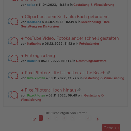
tr
r
el
er
a
von
spica
» 11.04.2023, 11:32 » in
Gestaltung & Visualisierung
u
es
B
g
n
e
ei
Clipart aus dem Sri Lanka Buch gefunden!
g
n
tr
el
er
a
rs
von
Koala123
» 03.02.2023, 16:49 » in
Ideenfindung - Ihre
es
B
g
te
Gestaltung zur Diskussion
e
ei
r
n
tr
u
YouTube Video: Fotokalender schnell gestalten
er
a
n
B
g
rs
g
von
Katharine
» 06.12.2022, 11:12 » in
Fotokalender
ei
te
el
tr
r
es
Eintrag zu lang
a
u
e
g
rs
n
von
kodela
» 05.12.2022, 16:51 » in
Gestaltungssoftware
n
te
g
er
r
el
B
PixelPiloten: Life ist better at the Beach
u
es
ei
at
rs
n
von
PixelPiloten
» 30.11.2022, 13:27 » in
Gestaltung & Visualisierung
e
tr
ei
te
g
n
a
an
r
el
er
g
PixelPiloten: Hoch hinaus
ha
u
es
B
at
n
rs
n
von
PixelPiloten
» 03.11.2022, 09:49 » in
Gestaltung &
e
ei
ei
g
te
g
Visualisierung
n
tr
an
r
el
er
a
ha
u
es
B
g
n
n
e
Die Suche ergab 588 Treffer
ei
g
g
n
tr
1
2
3
4
5
…
20
el
er
a
S
Nächste
es
B
g
e
Gehe zu
i
e
ei