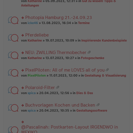
B
g
at
von
Katharine
» 05.09.2023, 12:31 » in
Gut zu wissen! Tipps &
n
e
ei
ei
Anleitungen
g
n
tr
an
el
er
a
ha
es
Photopia Hamburg 21.-24.09.23
B
g
n
e
ei
rs
g
von
icke46
» 13.08.2023, 16:34 » in
Termine
n
tr
te
er
a
r
Pferdeliebe
B
g
u
ei
rs
n
von
Katharine
» 19.07.2023, 10:09 » in
Inspirierende Kundenbeispiele
tr
te
g
a
r
el
NEU: ZWILLING Thermobecher
g
u
es
at
rs
n
von
Katharine
» 13.07.2023, 10:27 » in
Fotogeschenke
e
ei
te
g
n
an
r
el
er
PixelPiloten: All of me LOVES all of you
ha
u
es
B
at
n
rs
n
von
PixelPiloten
» 11.07.2023, 12:00 » in
Gestaltung & Visualisierung
e
ei
ei
g
te
g
n
tr
an
r
el
er
a
Polaroid-Filter
ha
u
es
B
g
at
n
rs
n
von
spica
» 20.04.2023, 12:56 » in
Dies & Das
e
ei
ei
g
te
g
n
tr
an
r
el
er
a
Buchvorlagen Kochen und Backen
ha
u
es
B
g
at
n
rs
n
von
spica
» 20.04.2023, 10:35 » in
Gestaltungssoftware
e
ei
ei
g
te
g
n
tr
an
r
el
er
a
ha
u
es
B
g
@Pascalinah: Postkarten-Layout IRGENDWO in
rs
n
n
e
ei
te
MEXIKO
g
g
n