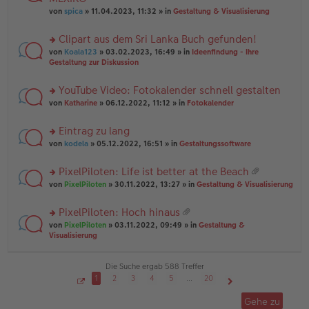
tr
r
el
er
a
von
spica
» 11.04.2023, 11:32 » in
Gestaltung & Visualisierung
u
es
B
g
n
e
ei
Clipart aus dem Sri Lanka Buch gefunden!
g
n
tr
el
er
a
rs
von
Koala123
» 03.02.2023, 16:49 » in
Ideenfindung - Ihre
es
B
g
te
Gestaltung zur Diskussion
e
ei
r
n
tr
u
YouTube Video: Fotokalender schnell gestalten
er
a
n
B
g
rs
g
von
Katharine
» 06.12.2022, 11:12 » in
Fotokalender
ei
te
el
tr
r
es
Eintrag zu lang
a
u
e
g
rs
n
von
kodela
» 05.12.2022, 16:51 » in
Gestaltungssoftware
n
te
g
er
r
el
B
PixelPiloten: Life ist better at the Beach
u
es
ei
at
rs
n
von
PixelPiloten
» 30.11.2022, 13:27 » in
Gestaltung & Visualisierung
e
tr
ei
te
g
n
a
an
r
el
er
g
PixelPiloten: Hoch hinaus
ha
u
es
B
at
n
rs
n
von
PixelPiloten
» 03.11.2022, 09:49 » in
Gestaltung &
e
ei
ei
g
te
g
Visualisierung
n
tr
an
r
el
er
a
ha
u
es
B
g
n
n
e
Die Suche ergab 588 Treffer
ei
g
g
n
tr
1
2
3
4
5
…
20
el
er
a
S
Nächste
es
B
g
e
Gehe zu
i
e
ei