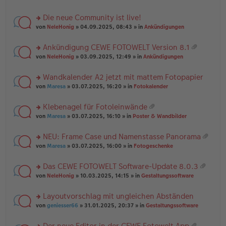
te
g
n
a
r
el
er
g
Die neue Community ist live!
u
es
B
rs
n
von
NeleHonig
» 04.09.2025, 08:43 » in
Ankündigungen
e
ei
te
g
n
tr
r
el
er
a
Ankündigung CEWE FOTOWELT Version 8.1
u
es
B
g
at
rs
n
von
NeleHonig
» 03.09.2025, 12:49 » in
Ankündigungen
e
ei
ei
te
g
n
tr
an
r
el
er
a
Wandkalender A2 jetzt mit mattem Fotopapier
ha
u
es
B
g
n
rs
n
von
Maresa
» 03.07.2025, 16:20 » in
Fotokalender
e
ei
g
te
g
n
tr
r
el
er
a
Klebenagel für Fotoleinwände
u
es
B
g
at
rs
n
von
Maresa
» 03.07.2025, 16:10 » in
Poster & Wandbilder
e
ei
ei
te
g
n
tr
an
r
el
er
a
NEU: Frame Case und Namenstasse Panorama
ha
u
es
B
g
at
n
rs
n
von
Maresa
» 03.07.2025, 16:00 » in
Fotogeschenke
e
ei
ei
g
te
g
n
tr
an
r
el
er
a
Das CEWE FOTOWELT Software-Update 8.0.3
ha
u
es
B
g
at
n
rs
n
von
NeleHonig
» 10.03.2025, 14:15 » in
Gestaltungssoftware
e
ei
ei
g
te
g
n
tr
an
r
el
er
a
Layoutvorschlag mit ungleichen Abständen
ha
u
es
B
g
n
rs
n
von
geniesser66
» 31.01.2025, 20:37 » in
Gestaltungssoftware
e
ei
g
te
g
n
tr
r
el
er
a
Der neue Editor in der CEWE Fotowelt App