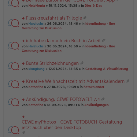
u
es
B
g
at
rs
n
von
NeleHonig
» 19.11.2024, 15:38 » in
Dies & Das
e
ei
ei
te
g
n
tr
an
r
el
er
a
Flusskreuzfahrt als Trilogie
ha
u
es
B
g
at
n
rs
n
von
Harzluchs
» 26.06.2024, 18:46 » in
Ideenfindung - Ihre
e
ei
ei
g
te
g
Gestaltung zur Diskussion
n
tr
an
r
el
er
a
ha
u
es
B
g
ich habe da noch ein Buch in Arbeit
n
n
e
ei
at
g
rs
g
von
Harzluchs
» 30.05.2024, 18:58 » in
Ideenfindung - Ihre
n
tr
ei
te
el
Gestaltung zur Diskussion
er
a
an
r
es
B
g
ha
u
e
ei
Bunte Strichzeichnungen
n
n
n
tr
at
g
rs
g
von
klungkung
» 12.01.2024, 14:35 » in
Gestaltung & Visualisierung
er
a
ei
te
el
B
g
an
r
es
ei
Kreative Weihnachtszeit mit Adventskalendern
ha
u
e
tr
at
n
rs
n
von
Katharine
» 27.10.2023, 10:39 » in
Fotokalender
n
a
ei
g
te
g
er
g
an
r
el
B
Ankündigung: CEWE FOTOWELT 7.4
ha
u
es
ei
at
n
rs
n
von
Katharine
» 18.09.2023, 09:31 » in
Ankündigungen
e
tr
ei
g
te
g
n
a
an
r
el
er
g
ha
u
es
B
CEWE myPhotos - CEWE FOTOBUCH-Gestaltung
rs
n
n
e
ei
te
jetzt auch über den Desktop
g
g
n
tr
r
el
er
a
u
es