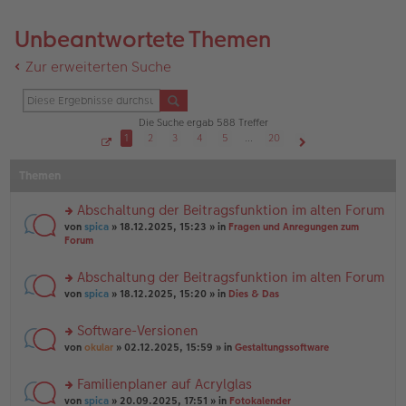
Unbeantwortete Themen
Zur erweiterten Suche
Die Suche ergab 588 Treffer
1
2
3
4
5
…
20
S
Nächste
e
Themen
i
t
e
1
Abschaltung der Beitragsfunktion im alten Forum
v
o
rs
von
spica
» 18.12.2025, 15:23 » in
Fragen und Anregungen zum
n
te
Forum
2
r
0
u
Abschaltung der Beitragsfunktion im alten Forum
n
rs
g
von
spica
» 18.12.2025, 15:20 » in
Dies & Das
te
el
r
es
Software-Versionen
u
e
rs
n
von
okular
» 02.12.2025, 15:59 » in
Gestaltungssoftware
n
te
g
er
r
el
B
Familienplaner auf Acrylglas
u
es
ei
rs
n
von
spica
» 20.09.2025, 17:51 » in
Fotokalender
e
tr