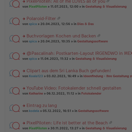
PixelPiloten: All of me LOVES all of you
ha
u
es
B
g
at
n
rs
n
von
PixelPiloten
» 11.07.2023, 12:00 » in
Gestaltung & Visualisierung
e
ei
ei
g
te
g
n
tr
an
r
el
er
a
Polaroid-Filter
ha
u
es
B
g
at
n
rs
n
von
spica
» 20.04.2023, 12:56 » in
Dies & Das
e
ei
ei
g
te
g
n
tr
an
r
el
er
a
Buchvorlagen Kochen und Backen
ha
u
es
B
g
at
n
rs
n
von
spica
» 20.04.2023, 10:35 » in
Gestaltungssoftware
e
ei
ei
g
te
g
n
tr
an
r
el
er
a
@Pascalinah: Postkarten-Layout IRGENDWO in ME
ha
u
es
B
g
n
rs
n
von
spica
» 11.04.2023, 11:32 » in
Gestaltung & Visualisierung
e
ei
g
te
g
n
tr
r
el
er
a
Clipart aus dem Sri Lanka Buch gefunden!
u
es
B
g
rs
n
von
Koala123
» 03.02.2023, 16:49 » in
Ideenfindung - Ihre Gestaltung z
e
ei
te
g
n
tr
r
el
er
a
YouTube Video: Fotokalender schnell gestalten
u
es
B
g
rs
n
von
Katharine
» 06.12.2022, 11:12 » in
Fotokalender
e
ei
te
g
n
tr
r
el
er
a
Eintrag zu lang
u
es
B
g
rs
n
von
kodela
» 05.12.2022, 16:51 » in
Gestaltungssoftware
e
ei
te
g
n
tr
r
el
er
a
PixelPiloten: Life ist better at the Beach
u
es
B
g
at
rs
n
von
PixelPiloten
» 30.11.2022, 13:27 » in
Gestaltung & Visualisierung
e
ei
ei