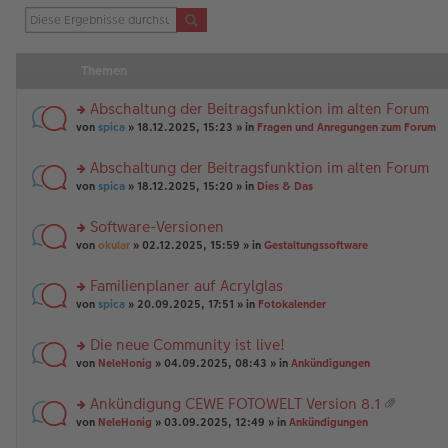
Themen
Abschaltung der Beitragsfunktion im alten Forum
rs
von
spica
» 18.12.2025, 15:23 » in
Fragen und Anregungen zum Forum
te
r
Abschaltung der Beitragsfunktion im alten Forum
u
rs
n
von
spica
» 18.12.2025, 15:20 » in
Dies & Das
te
g
r
el
Software-Versionen
u
es
rs
n
von
okular
» 02.12.2025, 15:59 » in
Gestaltungssoftware
e
te
g
n
r
el
er
Familienplaner auf Acrylglas
u
es
B
rs
n
von
spica
» 20.09.2025, 17:51 » in
Fotokalender
e
ei
te
g
n
tr
r
el
er
a
Die neue Community ist live!
u
es
B
g
rs
n
von
NeleHonig
» 04.09.2025, 08:43 » in
Ankündigungen
e
ei
te
g
n
tr
r
el
er
a
Ankündigung CEWE FOTOWELT Version 8.1
u
es
B
g
at
rs
n
von
NeleHonig
» 03.09.2025, 12:49 » in
Ankündigungen
e
ei
ei
te
g
n
tr