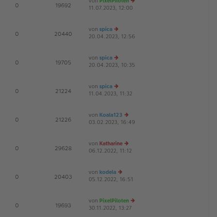
von
PixelPiloten
te
tr
E
0
19692
11.07.2023, 12:00
e
r
a
u
B
g
es
ei
von
spica
te
tr
D
E
0
20440
20.04.2023, 12:56
e
r
a
u
B
g
es
ei
von
spica
te
tr
D
E
0
19705
20.04.2023, 10:35
e
r
a
u
B
g
es
ei
von
spica
te
tr
E
0
21224
11.04.2023, 11:32
e
r
a
u
B
g
es
ei
von
Koala123
te
tr
E
0
21226
03.02.2023, 16:49
e
r
a
u
B
g
es
ei
von
Katharine
te
tr
E
0
29628
06.12.2022, 11:12
e
r
a
u
B
g
es
ei
von
kodela
te
tr
E
0
20403
05.12.2022, 16:51
e
r
a
u
B
g
es
ei
von
PixelPiloten
te
tr
E
0
19693
30.11.2022, 13:27
e
r
a
u
B
g