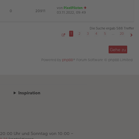
es
ei
von
PixelPiloten
te
tr
D
E
0
20911
03.11.2022, 09:49
e
r
a
u
B
g
es
ei
te
tr
Die Suche ergab 588 Treffer
r
a
1
2
3
4
5
…
20
B
g
S
Näch
ei
e
tr
i
Gehe zu
t
a
e
g
1
Powered by
phpBB
® Forum Software © phpBB Limited
v
o
n
2
0
Inspiration
 20:00 Uhr und Sonntag von 10:00 –