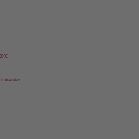
XIKO
ur Diskussion