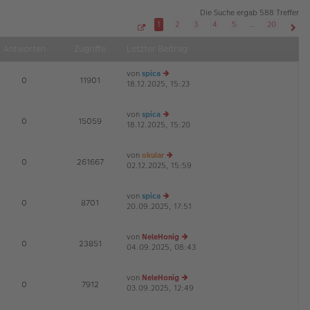
Die Suche ergab 588 Treffer
1
2
3
4
5
…
20
S
Näch
e
Antworten
Zugriffe
Letzter Beitrag
i
t
e
von
spica
1
E
0
11901
v
18.12.2025, 15:23
e
o
u
n
2
es
0
von
spica
te
E
0
15059
18.12.2025, 15:20
e
r
u
B
es
ei
von
okular
te
tr
E
0
261667
02.12.2025, 15:59
e
r
a
u
B
g
es
ei
von
spica
te
tr
E
0
8701
20.09.2025, 17:51
e
r
a
u
B
g
es
ei
von
NeleHonig
te
tr
E
0
23851
04.09.2025, 08:43
e
r
a
u
B
g
es
ei
von
NeleHonig
te
tr
E
0
7912
03.09.2025, 12:49
e
r
a
u
B
g
es