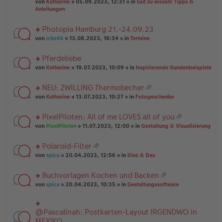
B
g
at
von
Katharine
» 05.09.2023, 12:31 » in
Gut zu wissen! Tipps &
n
e
ei
ei
Anleitungen
g
n
tr
an
el
er
a
ha
es
Photopia Hamburg 21.-24.09.23
B
g
n
e
ei
rs
g
von
icke46
» 13.08.2023, 16:34 » in
Termine
n
tr
te
er
a
r
Pferdeliebe
B
g
u
ei
rs
n
von
Katharine
» 19.07.2023, 10:09 » in
Inspirierende Kundenbeispiele
tr
te
g
a
r
el
NEU: ZWILLING Thermobecher
g
u
es
at
rs
n
von
Katharine
» 13.07.2023, 10:27 » in
Fotogeschenke
e
ei
te
g
n
an
r
el
er
PixelPiloten: All of me LOVES all of you
ha
u
es
B
at
n
rs
n
von
PixelPiloten
» 11.07.2023, 12:00 » in
Gestaltung & Visualisierung
e
ei
ei
g
te
g
n
tr
an
r
el
er
a
Polaroid-Filter
ha
u
es
B
g
at
n
rs
n
von
spica
» 20.04.2023, 12:56 » in
Dies & Das
e
ei
ei
g
te
g
n
tr
an
r
el
er
a
Buchvorlagen Kochen und Backen
ha
u
es
B
g
at
n
rs
n
von
spica
» 20.04.2023, 10:35 » in
Gestaltungssoftware
e
ei
ei
g
te
g
n
tr
an
r
el
er
a
ha
u
es
B
g
@Pascalinah: Postkarten-Layout IRGENDWO in
rs
n
n
e
ei
te
MEXIKO
g
g
n