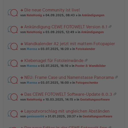
te
g
n
a
r
el
er
g
Die neue Community ist live!
u
es
B
rs
n
von
NeleHonig
» 04.09.2025, 08:43 » in
Ankündigungen
e
ei
te
g
n
tr
r
el
er
a
Ankündigung CEWE FOTOWELT Version 8.1
u
es
B
g
at
rs
n
von
NeleHonig
» 03.09.2025, 12:49 » in
Ankündigungen
e
ei
ei
te
g
n
tr
an
r
el
er
a
Wandkalender A2 jetzt mit mattem Fotopapier
ha
u
es
B
g
n
rs
n
von
Maresa
» 03.07.2025, 16:20 » in
Fotokalender
e
ei
g
te
g
n
tr
r
el
er
a
Klebenagel für Fotoleinwände
u
es
B
g
at
rs
n
von
Maresa
» 03.07.2025, 16:10 » in
Poster & Wandbilder
e
ei
ei
te
g
n
tr
an
r
el
er
a
NEU: Frame Case und Namenstasse Panorama
ha
u
es
B
g
at
n
rs
n
von
Maresa
» 03.07.2025, 16:00 » in
Fotogeschenke
e
ei
ei
g
te
g
n
tr
an
r
el
er
a
Das CEWE FOTOWELT Software-Update 8.0.3
ha
u
es
B
g
at
n
rs
n
von
NeleHonig
» 10.03.2025, 14:15 » in
Gestaltungssoftware
e
ei
ei
g
te
g
n
tr
an
r
el
er
a
Layoutvorschlag mit ungleichen Abständen
ha
u
es
B
g
n
rs
n
von
geniesser66
» 31.01.2025, 20:37 » in
Gestaltungssoftware
e
ei
g
te
g
n
tr
r
el
er
a
Der neue Editor in der CEWE Fotowelt App