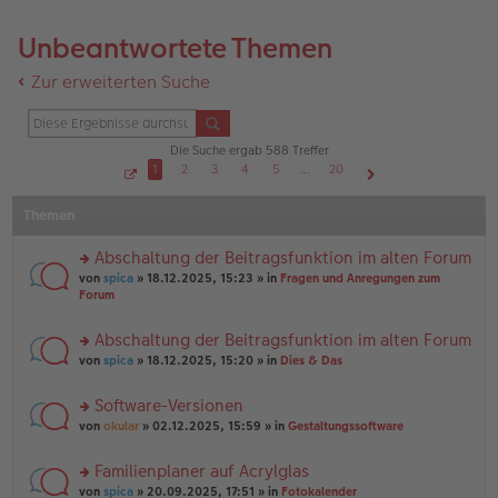
Unbeantwortete Themen
Zur erweiterten Suche
Die Suche ergab 588 Treffer
1
2
3
4
5
…
20
S
Nächste
e
Themen
i
t
e
1
Abschaltung der Beitragsfunktion im alten Forum
v
o
rs
von
spica
» 18.12.2025, 15:23 » in
Fragen und Anregungen zum
n
te
Forum
2
r
0
u
Abschaltung der Beitragsfunktion im alten Forum
n
rs
g
von
spica
» 18.12.2025, 15:20 » in
Dies & Das
te
el
r
es
Software-Versionen
u
e
rs
n
von
okular
» 02.12.2025, 15:59 » in
Gestaltungssoftware
n
te
g
er
r
el
B
Familienplaner auf Acrylglas
u
es
ei
rs
n
von
spica
» 20.09.2025, 17:51 » in
Fotokalender
e
tr