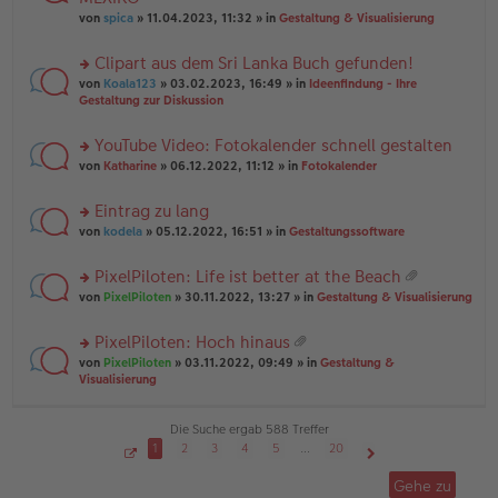
tr
r
el
er
a
von
spica
» 11.04.2023, 11:32 » in
Gestaltung & Visualisierung
u
es
B
g
n
e
ei
Clipart aus dem Sri Lanka Buch gefunden!
g
n
tr
el
er
a
rs
von
Koala123
» 03.02.2023, 16:49 » in
Ideenfindung - Ihre
es
B
g
te
Gestaltung zur Diskussion
e
ei
r
n
tr
u
YouTube Video: Fotokalender schnell gestalten
er
a
n
B
g
rs
g
von
Katharine
» 06.12.2022, 11:12 » in
Fotokalender
ei
te
el
tr
r
es
Eintrag zu lang
a
u
e
g
rs
n
von
kodela
» 05.12.2022, 16:51 » in
Gestaltungssoftware
n
te
g
er
r
el
B
PixelPiloten: Life ist better at the Beach
u
es
ei
at
rs
n
von
PixelPiloten
» 30.11.2022, 13:27 » in
Gestaltung & Visualisierung
e
tr
ei
te
g
n
a
an
r
el
er
g
PixelPiloten: Hoch hinaus
ha
u
es
B
at
n
rs
n
von
PixelPiloten
» 03.11.2022, 09:49 » in
Gestaltung &
e
ei
ei
g
te
g
Visualisierung
n
tr
an
r
el
er
a
ha
u
es
B
g
n
n
e
Die Suche ergab 588 Treffer
ei
g
g
n
tr
1
2
3
4
5
…
20
el
er
a
S
Nächste
es
B
g
e
Gehe zu
i
e
ei