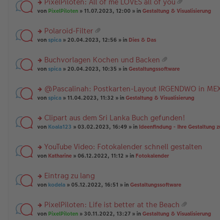
PixelPiloten: All of me LOVES all of you
ha
u
es
B
g
at
n
rs
n
von
PixelPiloten
» 11.07.2023, 12:00 » in
Gestaltung & Visualisierung
e
ei
ei
g
te
g
n
tr
an
r
el
er
a
Polaroid-Filter
ha
u
es
B
g
at
n
rs
n
von
spica
» 20.04.2023, 12:56 » in
Dies & Das
e
ei
ei
g
te
g
n
tr
an
r
el
er
a
Buchvorlagen Kochen und Backen
ha
u
es
B
g
at
n
rs
n
von
spica
» 20.04.2023, 10:35 » in
Gestaltungssoftware
e
ei
ei
g
te
g
n
tr
an
r
el
er
a
@Pascalinah: Postkarten-Layout IRGENDWO in ME
ha
u
es
B
g
n
rs
n
von
spica
» 11.04.2023, 11:32 » in
Gestaltung & Visualisierung
e
ei
g
te
g
n
tr
r
el
er
a
Clipart aus dem Sri Lanka Buch gefunden!
u
es
B
g
rs
n
von
Koala123
» 03.02.2023, 16:49 » in
Ideenfindung - Ihre Gestaltung z
e
ei
te
g
n
tr
r
el
er
a
YouTube Video: Fotokalender schnell gestalten
u
es
B
g
rs
n
von
Katharine
» 06.12.2022, 11:12 » in
Fotokalender
e
ei
te
g
n
tr
r
el
er
a
Eintrag zu lang
u
es
B
g
rs
n
von
kodela
» 05.12.2022, 16:51 » in
Gestaltungssoftware
e
ei
te
g
n
tr
r
el
er
a
PixelPiloten: Life ist better at the Beach
u
es
B
g
at
rs
n
von
PixelPiloten
» 30.11.2022, 13:27 » in
Gestaltung & Visualisierung
e
ei
ei