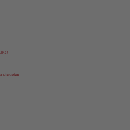
XIKO
ur Diskussion