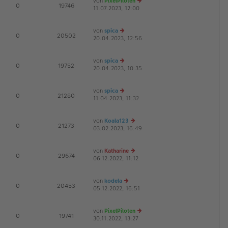
von
PixelPiloten
te
tr
E
0
19746
11.07.2023, 12:00
e
r
a
u
B
g
es
ei
von
spica
te
tr
D
E
0
20502
20.04.2023, 12:56
e
r
a
u
B
g
es
ei
von
spica
te
tr
D
E
0
19752
20.04.2023, 10:35
e
r
a
u
B
g
es
ei
von
spica
te
tr
E
0
21280
11.04.2023, 11:32
e
r
a
u
B
g
es
ei
von
Koala123
te
tr
E
0
21273
03.02.2023, 16:49
e
r
a
u
B
g
es
ei
von
Katharine
te
tr
E
0
29674
06.12.2022, 11:12
e
r
a
u
B
g
es
ei
von
kodela
te
tr
E
0
20453
05.12.2022, 16:51
e
r
a
u
B
g
es
ei
von
PixelPiloten
te
tr
E
0
19741
30.11.2022, 13:27
e
r
a
u
B
g