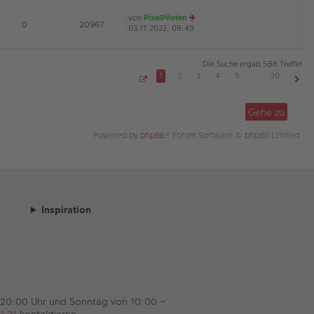
es
ei
von
PixelPiloten
te
tr
D
E
0
20967
03.11.2022, 09:49
e
r
a
u
B
g
es
ei
te
tr
Die Suche ergab 588 Treffer
r
a
1
2
3
4
5
…
20
B
g
S
Näch
ei
e
tr
i
Gehe zu
t
a
e
g
1
Powered by
phpBB
® Forum Software © phpBB Limited
v
o
n
2
0
Inspiration
 20:00 Uhr und Sonntag von 10:00 –