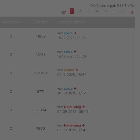
Die Suche ergab 588 Treffer
1
2
3
4
5
…
20
S
Näch
e
Antworten
Zugriffe
Letzter Beitrag
i
t
e
von
spica
1
E
0
11969
v
18.12.2025, 15:23
e
o
u
n
2
es
0
von
spica
te
E
0
15133
18.12.2025, 15:20
e
r
u
B
es
ei
von
okular
te
tr
E
0
261790
02.12.2025, 15:59
e
r
a
u
B
g
es
ei
von
spica
te
tr
E
0
8771
20.09.2025, 17:51
e
r
a
u
B
g
es
ei
von
NeleHonig
te
tr
E
0
23924
04.09.2025, 08:43
e
r
a
u
B
g
es
ei
von
NeleHonig
te
tr
E
0
7960
03.09.2025, 12:49
e
r
a
u
B
g
es