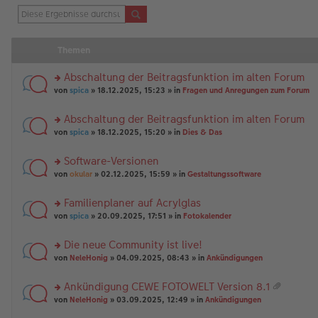
Themen
Abschaltung der Beitragsfunktion im alten Forum
rs
von
spica
» 18.12.2025, 15:23 » in
Fragen und Anregungen zum Forum
te
r
Abschaltung der Beitragsfunktion im alten Forum
u
rs
n
von
spica
» 18.12.2025, 15:20 » in
Dies & Das
te
g
r
el
Software-Versionen
u
es
rs
n
von
okular
» 02.12.2025, 15:59 » in
Gestaltungssoftware
e
te
g
n
r
el
er
Familienplaner auf Acrylglas
u
es
B
rs
n
von
spica
» 20.09.2025, 17:51 » in
Fotokalender
e
ei
te
g
n
tr
r
el
er
a
Die neue Community ist live!
u
es
B
g
rs
n
von
NeleHonig
» 04.09.2025, 08:43 » in
Ankündigungen
e
ei
te
g
n
tr
r
el
er
a
Ankündigung CEWE FOTOWELT Version 8.1
u
es
B
g
at
rs
n
von
NeleHonig
» 03.09.2025, 12:49 » in
Ankündigungen
e
ei
ei
te
g
n
tr