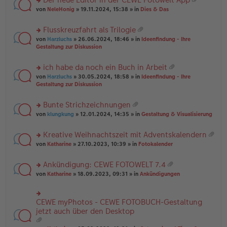
u
es
B
g
at
rs
n
von
NeleHonig
» 19.11.2024, 15:38 » in
Dies & Das
e
ei
ei
te
g
n
tr
an
r
el
er
a
Flusskreuzfahrt als Trilogie
ha
u
es
B
g
at
n
rs
n
von
Harzluchs
» 26.06.2024, 18:46 » in
Ideenfindung - Ihre
e
ei
ei
g
te
g
Gestaltung zur Diskussion
n
tr
an
r
el
er
a
ha
u
es
B
g
ich habe da noch ein Buch in Arbeit
n
n
e
ei
at
g
rs
g
von
Harzluchs
» 30.05.2024, 18:58 » in
Ideenfindung - Ihre
n
tr
ei
te
el
Gestaltung zur Diskussion
er
a
an
r
es
B
g
ha
u
e
ei
Bunte Strichzeichnungen
n
n
n
tr
at
g
rs
g
von
klungkung
» 12.01.2024, 14:35 » in
Gestaltung & Visualisierung
er
a
ei
te
el
B
g
an
r
es
ei
Kreative Weihnachtszeit mit Adventskalendern
ha
u
e
tr
at
n
rs
n
von
Katharine
» 27.10.2023, 10:39 » in
Fotokalender
n
a
ei
g
te
g
er
g
an
r
el
B
Ankündigung: CEWE FOTOWELT 7.4
ha
u
es
ei
at
n
rs
n
von
Katharine
» 18.09.2023, 09:31 » in
Ankündigungen
e
tr
ei
g
te
g
n
a
an
r
el
er
g
ha
u
es
B
CEWE myPhotos - CEWE FOTOBUCH-Gestaltung
rs
n
n
e
ei
te
jetzt auch über den Desktop
g
g
n
tr
r
el
er
a
u
es