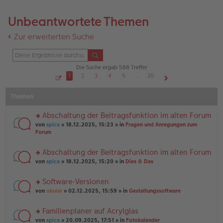
Unbeantwortete Themen
Zur erweiterten Suche
Die Suche ergab 588 Treffer
1
2
3
4
5
…
20
S
Nächste
e
Themen
i
t
e
1
Abschaltung der Beitragsfunktion im alten Forum
v
o
rs
von
spica
» 18.12.2025, 15:23 » in
Fragen und Anregungen zum
n
te
Forum
2
r
0
u
Abschaltung der Beitragsfunktion im alten Forum
n
rs
g
von
spica
» 18.12.2025, 15:20 » in
Dies & Das
te
el
r
es
Software-Versionen
u
e
rs
n
von
okular
» 02.12.2025, 15:59 » in
Gestaltungssoftware
n
te
g
er
r
el
B
Familienplaner auf Acrylglas
u
es
ei
rs
n
von
spica
» 20.09.2025, 17:51 » in
Fotokalender
e
tr