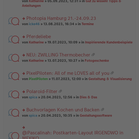
B
g
at
von
Katharine
» 05.09.2023, 12:31 » in
Gut zu wissen! Tipps &
n
e
ei
ei
Anleitungen
g
n
tr
an
el
er
a
ha
es
Photopia Hamburg 21.-24.09.23
B
g
n
e
ei
rs
g
von
icke46
» 13.08.2023, 16:34 » in
Termine
n
tr
te
er
a
r
Pferdeliebe
B
g
u
ei
rs
n
von
Katharine
» 19.07.2023, 10:09 » in
Inspirierende Kundenbeispiele
tr
te
g
a
r
el
NEU: ZWILLING Thermobecher
g
u
es
at
rs
n
von
Katharine
» 13.07.2023, 10:27 » in
Fotogeschenke
e
ei
te
g
n
an
r
el
er
PixelPiloten: All of me LOVES all of you
ha
u
es
B
at
n
rs
n
von
PixelPiloten
» 11.07.2023, 12:00 » in
Gestaltung & Visualisierung
e
ei
ei
g
te
g
n
tr
an
r
el
er
a
Polaroid-Filter
ha
u
es
B
g
at
n
rs
n
von
spica
» 20.04.2023, 12:56 » in
Dies & Das
e
ei
ei
g
te
g
n
tr
an
r
el
er
a
Buchvorlagen Kochen und Backen
ha
u
es
B
g
at
n
rs
n
von
spica
» 20.04.2023, 10:35 » in
Gestaltungssoftware
e
ei
ei
g
te
g
n
tr
an
r
el
er
a
ha
u
es
B
g
@Pascalinah: Postkarten-Layout IRGENDWO in
rs
n
n
e
ei
te
MEXIKO
g
g
n