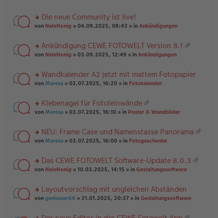
te
g
n
a
r
el
er
g
Die neue Community ist live!
u
es
B
rs
n
von
NeleHonig
» 04.09.2025, 08:43 » in
Ankündigungen
e
ei
te
g
n
tr
r
el
er
a
Ankündigung CEWE FOTOWELT Version 8.1
u
es
B
g
at
rs
n
von
NeleHonig
» 03.09.2025, 12:49 » in
Ankündigungen
e
ei
ei
te
g
n
tr
an
r
el
er
a
Wandkalender A2 jetzt mit mattem Fotopapier
ha
u
es
B
g
n
rs
n
von
Maresa
» 03.07.2025, 16:20 » in
Fotokalender
e
ei
g
te
g
n
tr
r
el
er
a
Klebenagel für Fotoleinwände
u
es
B
g
at
rs
n
von
Maresa
» 03.07.2025, 16:10 » in
Poster & Wandbilder
e
ei
ei
te
g
n
tr
an
r
el
er
a
NEU: Frame Case und Namenstasse Panorama
ha
u
es
B
g
at
n
rs
n
von
Maresa
» 03.07.2025, 16:00 » in
Fotogeschenke
e
ei
ei
g
te
g
n
tr
an
r
el
er
a
Das CEWE FOTOWELT Software-Update 8.0.3
ha
u
es
B
g
at
n
rs
n
von
NeleHonig
» 10.03.2025, 14:15 » in
Gestaltungssoftware
e
ei
ei
g
te
g
n
tr
an
r
el
er
a
Layoutvorschlag mit ungleichen Abständen
ha
u
es
B
g
n
rs
n
von
geniesser66
» 31.01.2025, 20:37 » in
Gestaltungssoftware
e
ei
g
te
g
n
tr
r
el
er
a
Der neue Editor in der CEWE Fotowelt App