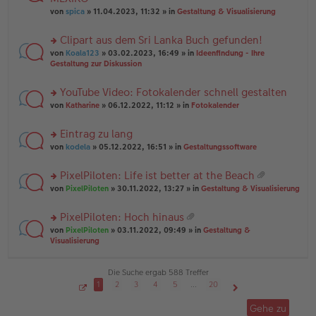
tr
r
el
er
a
von
spica
» 11.04.2023, 11:32 » in
Gestaltung & Visualisierung
u
es
B
g
n
e
ei
Clipart aus dem Sri Lanka Buch gefunden!
g
n
tr
el
er
a
rs
von
Koala123
» 03.02.2023, 16:49 » in
Ideenfindung - Ihre
es
B
g
te
Gestaltung zur Diskussion
e
ei
r
n
tr
u
YouTube Video: Fotokalender schnell gestalten
er
a
n
B
g
rs
g
von
Katharine
» 06.12.2022, 11:12 » in
Fotokalender
ei
te
el
tr
r
es
Eintrag zu lang
a
u
e
g
rs
n
von
kodela
» 05.12.2022, 16:51 » in
Gestaltungssoftware
n
te
g
er
r
el
B
PixelPiloten: Life ist better at the Beach
u
es
ei
at
rs
n
von
PixelPiloten
» 30.11.2022, 13:27 » in
Gestaltung & Visualisierung
e
tr
ei
te
g
n
a
an
r
el
er
g
PixelPiloten: Hoch hinaus
ha
u
es
B
at
n
rs
n
von
PixelPiloten
» 03.11.2022, 09:49 » in
Gestaltung &
e
ei
ei
g
te
g
Visualisierung
n
tr
an
r
el
er
a
ha
u
es
B
g
n
n
e
Die Suche ergab 588 Treffer
ei
g
g
n
tr
1
2
3
4
5
…
20
el
er
a
S
Nächste
es
B
g
e
Gehe zu
i
e
ei