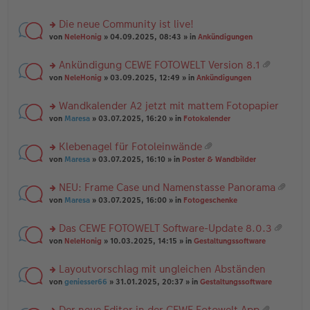
te
g
n
a
r
el
er
g
Die neue Community ist live!
u
es
B
rs
n
von
NeleHonig
» 04.09.2025, 08:43 » in
Ankündigungen
e
ei
te
g
n
tr
r
el
er
a
Ankündigung CEWE FOTOWELT Version 8.1
u
es
B
g
at
rs
n
von
NeleHonig
» 03.09.2025, 12:49 » in
Ankündigungen
e
ei
ei
te
g
n
tr
an
r
el
er
a
Wandkalender A2 jetzt mit mattem Fotopapier
ha
u
es
B
g
n
rs
n
von
Maresa
» 03.07.2025, 16:20 » in
Fotokalender
e
ei
g
te
g
n
tr
r
el
er
a
Klebenagel für Fotoleinwände
u
es
B
g
at
rs
n
von
Maresa
» 03.07.2025, 16:10 » in
Poster & Wandbilder
e
ei
ei
te
g
n
tr
an
r
el
er
a
NEU: Frame Case und Namenstasse Panorama
ha
u
es
B
g
at
n
rs
n
von
Maresa
» 03.07.2025, 16:00 » in
Fotogeschenke
e
ei
ei
g
te
g
n
tr
an
r
el
er
a
Das CEWE FOTOWELT Software-Update 8.0.3
ha
u
es
B
g
at
n
rs
n
von
NeleHonig
» 10.03.2025, 14:15 » in
Gestaltungssoftware
e
ei
ei
g
te
g
n
tr
an
r
el
er
a
Layoutvorschlag mit ungleichen Abständen
ha
u
es
B
g
n
rs
n
von
geniesser66
» 31.01.2025, 20:37 » in
Gestaltungssoftware
e
ei
g
te
g
n
tr
r
el
er
a
Der neue Editor in der CEWE Fotowelt App