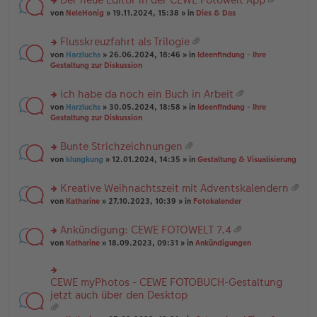
u
es
B
g
at
rs
n
von
NeleHonig
» 19.11.2024, 15:38 » in
Dies & Das
e
ei
ei
te
g
n
tr
an
r
el
er
a
Flusskreuzfahrt als Trilogie
ha
u
es
B
g
at
n
rs
n
von
Harzluchs
» 26.06.2024, 18:46 » in
Ideenfindung - Ihre
e
ei
ei
g
te
g
Gestaltung zur Diskussion
n
tr
an
r
el
er
a
ha
u
es
B
g
ich habe da noch ein Buch in Arbeit
n
n
e
ei
at
g
rs
g
von
Harzluchs
» 30.05.2024, 18:58 » in
Ideenfindung - Ihre
n
tr
ei
te
el
Gestaltung zur Diskussion
er
a
an
r
es
B
g
ha
u
e
ei
Bunte Strichzeichnungen
n
n
n
tr
at
g
rs
g
von
klungkung
» 12.01.2024, 14:35 » in
Gestaltung & Visualisierung
er
a
ei
te
el
B
g
an
r
es
ei
Kreative Weihnachtszeit mit Adventskalendern
ha
u
e
tr
at
n
rs
n
von
Katharine
» 27.10.2023, 10:39 » in
Fotokalender
n
a
ei
g
te
g
er
g
an
r
el
B
Ankündigung: CEWE FOTOWELT 7.4
ha
u
es
ei
at
n
rs
n
von
Katharine
» 18.09.2023, 09:31 » in
Ankündigungen
e
tr
ei
g
te
g
n
a
an
r
el
er
g
ha
u
es
B
CEWE myPhotos - CEWE FOTOBUCH-Gestaltung
rs
n
n
e
ei
te
jetzt auch über den Desktop
g
g
n
tr
r
el
er
a
u
es