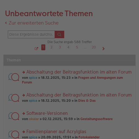
Unbeantwortete Themen
Zur erweiterten Suche
Die Suche ergab 588 Treffer
1
2
3
4
5
…
20
S
Nächste
e
Themen
i
t
e
1
Abschaltung der Beitragsfunktion im alten Forum
v
o
rs
von
spica
» 18.12.2025, 15:23 » in
Fragen und Anregungen zum
n
te
Forum
2
r
0
u
Abschaltung der Beitragsfunktion im alten Forum
n
rs
g
von
spica
» 18.12.2025, 15:20 » in
Dies & Das
te
el
r
es
Software-Versionen
u
e
rs
n
von
okular
» 02.12.2025, 15:59 » in
Gestaltungssoftware
n
te
g
er
r
el
B
Familienplaner auf Acrylglas
u
es
ei
rs
n
von
spica
» 20.09.2025, 17:51 » in
Fotokalender
e
tr