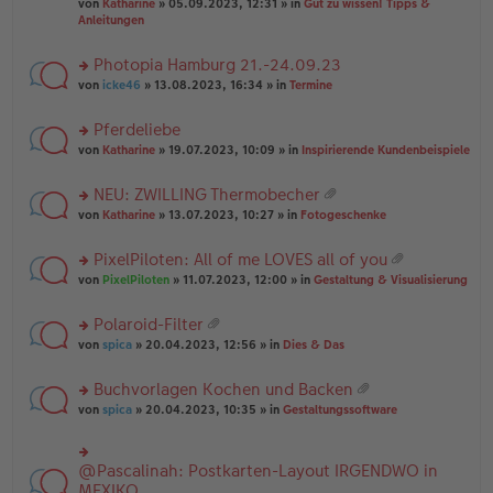
B
g
at
von
Katharine
» 05.09.2023, 12:31 » in
Gut zu wissen! Tipps &
n
e
ei
ei
Anleitungen
g
n
tr
an
el
er
a
ha
es
Photopia Hamburg 21.-24.09.23
B
g
n
e
ei
rs
g
von
icke46
» 13.08.2023, 16:34 » in
Termine
n
tr
te
er
a
r
Pferdeliebe
B
g
u
ei
rs
n
von
Katharine
» 19.07.2023, 10:09 » in
Inspirierende Kundenbeispiele
tr
te
g
a
r
el
NEU: ZWILLING Thermobecher
g
u
es
at
rs
n
von
Katharine
» 13.07.2023, 10:27 » in
Fotogeschenke
e
ei
te
g
n
an
r
el
er
PixelPiloten: All of me LOVES all of you
ha
u
es
B
at
n
rs
n
von
PixelPiloten
» 11.07.2023, 12:00 » in
Gestaltung & Visualisierung
e
ei
ei
g
te
g
n
tr
an
r
el
er
a
Polaroid-Filter
ha
u
es
B
g
at
n
rs
n
von
spica
» 20.04.2023, 12:56 » in
Dies & Das
e
ei
ei
g
te
g
n
tr
an
r
el
er
a
Buchvorlagen Kochen und Backen
ha
u
es
B
g
at
n
rs
n
von
spica
» 20.04.2023, 10:35 » in
Gestaltungssoftware
e
ei
ei
g
te
g
n
tr
an
r
el
er
a
ha
u
es
B
g
@Pascalinah: Postkarten-Layout IRGENDWO in
rs
n
n
e
ei
te
MEXIKO
g
g
n