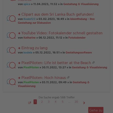
tr
r
el
er
a
von
spica
» 11.04.2023, 11:32 » in
Gestaltung & Visualisierung
u
es
B
g
n
e
ei
Clipart aus dem Sri Lanka Buch gefunden!
g
n
tr
el
er
a
rs
von
Koala123
» 03.02.2023, 16:49 » in
Ideenfindung - Ihre
es
B
g
te
Gestaltung zur Diskussion
e
ei
r
n
tr
u
YouTube Video: Fotokalender schnell gestalten
er
a
n
B
g
rs
g
von
Katharine
» 06.12.2022, 11:12 » in
Fotokalender
ei
te
el
tr
r
es
Eintrag zu lang
a
u
e
g
rs
n
von
kodela
» 05.12.2022, 16:51 » in
Gestaltungssoftware
n
te
g
er
r
el
B
PixelPiloten: Life ist better at the Beach
u
es
ei
at
rs
n
von
PixelPiloten
» 30.11.2022, 13:27 » in
Gestaltung & Visualisierung
e
tr
ei
te
g
n
a
an
r
el
er
g
PixelPiloten: Hoch hinaus
ha
u
es
B
at
n
rs
n
von
PixelPiloten
» 03.11.2022, 09:49 » in
Gestaltung &
e
ei
ei
g
te
g
Visualisierung
n
tr
an
r
el
er
a
ha
u
es
B
g
n
n
e
Die Suche ergab 588 Treffer
ei
g
g
n
tr
1
2
3
4
5
…
20
el
er
a
S
Nächste
es
B
g
e
Gehe zu
i
e
ei