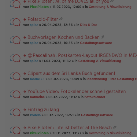
PixelPiloten: All of me LOVES all of you
ha
u
es
B
g
at
n
rs
n
von
PixelPiloten
» 11.07.2023, 12:00 » in
Gestaltung & Visualisierung
e
ei
ei
g
te
g
n
tr
an
r
el
er
a
Polaroid-Filter
ha
u
es
B
g
at
n
rs
n
von
spica
» 20.04.2023, 12:56 » in
Dies & Das
e
ei
ei
g
te
g
n
tr
an
r
el
er
a
Buchvorlagen Kochen und Backen
ha
u
es
B
g
at
n
rs
n
von
spica
» 20.04.2023, 10:35 » in
Gestaltungssoftware
e
ei
ei
g
te
g
n
tr
an
r
el
er
a
@Pascalinah: Postkarten-Layout IRGENDWO in ME
ha
u
es
B
g
n
rs
n
von
spica
» 11.04.2023, 11:32 » in
Gestaltung & Visualisierung
e
ei
g
te
g
n
tr
r
el
er
a
Clipart aus dem Sri Lanka Buch gefunden!
u
es
B
g
rs
n
von
Koala123
» 03.02.2023, 16:49 » in
Ideenfindung - Ihre Gestaltung z
e
ei
te
g
n
tr
r
el
er
a
YouTube Video: Fotokalender schnell gestalten
u
es
B
g
rs
n
von
Katharine
» 06.12.2022, 11:12 » in
Fotokalender
e
ei
te
g
n
tr
r
el
er
a
Eintrag zu lang
u
es
B
g
rs
n
von
kodela
» 05.12.2022, 16:51 » in
Gestaltungssoftware
e
ei
te
g
n
tr
r
el
er
a
PixelPiloten: Life ist better at the Beach
u
es
B
g
at
rs
n
von
PixelPiloten
» 30.11.2022, 13:27 » in
Gestaltung & Visualisierung
e
ei
ei