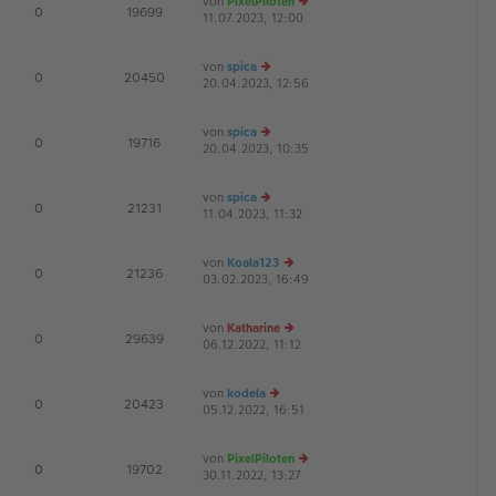
von
PixelPiloten
te
tr
E
0
19699
11.07.2023, 12:00
e
r
a
u
B
g
es
ei
von
spica
te
tr
D
E
0
20450
20.04.2023, 12:56
e
r
a
u
B
g
es
ei
von
spica
te
tr
D
E
0
19716
20.04.2023, 10:35
e
r
a
u
B
g
es
ei
von
spica
te
tr
E
0
21231
11.04.2023, 11:32
e
r
a
u
B
g
es
ei
von
Koala123
te
tr
E
0
21236
03.02.2023, 16:49
e
r
a
u
B
g
es
ei
von
Katharine
te
tr
E
0
29639
06.12.2022, 11:12
e
r
a
u
B
g
es
ei
von
kodela
te
tr
E
0
20423
05.12.2022, 16:51
e
r
a
u
B
g
es
ei
von
PixelPiloten
te
tr
E
0
19702
30.11.2022, 13:27
e
r
a
u
B
g