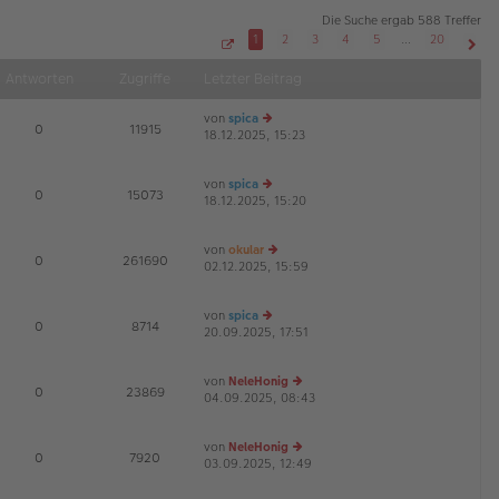
Die Suche ergab 588 Treffer
1
2
3
4
5
…
20
S
Näch
e
Antworten
Zugriffe
Letzter Beitrag
i
t
e
von
spica
1
E
0
11915
v
18.12.2025, 15:23
e
o
u
n
2
es
0
von
spica
te
E
0
15073
18.12.2025, 15:20
e
r
u
B
es
ei
von
okular
te
tr
E
0
261690
02.12.2025, 15:59
e
r
a
u
B
g
es
ei
von
spica
te
tr
E
0
8714
20.09.2025, 17:51
e
r
a
u
B
g
es
ei
von
NeleHonig
te
tr
E
0
23869
04.09.2025, 08:43
e
r
a
u
B
g
es
ei
von
NeleHonig
te
tr
E
0
7920
03.09.2025, 12:49
e
r
a
u
B
g
es