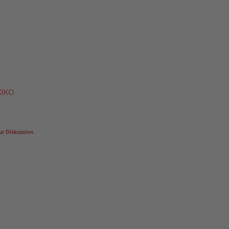
XIKO
ur Diskussion