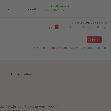
es
ei
von
PixelPiloten
te
tr
D
E
0
20925
03.11.2022, 09:49
e
r
a
u
B
g
es
ei
te
tr
Die Suche ergab 588 Treffer
r
a
1
2
3
4
5
…
20
B
g
S
Näch
ei
e
tr
i
Gehe zu
t
a
e
g
1
Powered by
phpBB
® Forum Software © phpBB Limited
v
o
n
2
0
Inspiration
 20:00 Uhr und Sonntag von 10:00 –