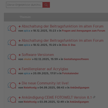
Themen
Abschaltung der Beitragsfunktion im alten Forum
rs
von
spica
» 18.12.2025, 15:23 » in
Fragen und Anregungen zum Forum
te
r
Abschaltung der Beitragsfunktion im alten Forum
u
rs
n
von
spica
» 18.12.2025, 15:20 » in
Dies & Das
te
g
r
el
Software-Versionen
u
es
rs
n
von
okular
» 02.12.2025, 15:59 » in
Gestaltungssoftware
e
te
g
n
r
el
er
Familienplaner auf Acrylglas
u
es
B
rs
n
von
spica
» 20.09.2025, 17:51 » in
Fotokalender
e
ei
te
g
n
tr
r
el
er
a
Die neue Community ist live!
u
es
B
g
rs
n
von
NeleHonig
» 04.09.2025, 08:43 » in
Ankündigungen
e
ei
te
g
n
tr
r
el
er
a
Ankündigung CEWE FOTOWELT Version 8.1
u
es
B
g
at
rs
n
von
NeleHonig
» 03.09.2025, 12:49 » in
Ankündigungen
e
ei
ei
te
g
n
tr