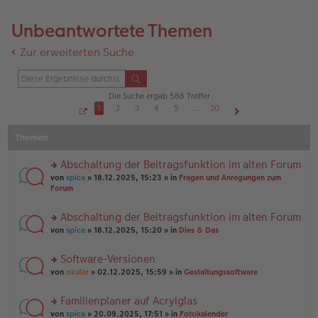
Unbeantwortete Themen
Zur erweiterten Suche
Die Suche ergab 588 Treffer
1
2
3
4
5
…
20
S
Nächste
e
Themen
i
t
e
1
Abschaltung der Beitragsfunktion im alten Forum
v
o
rs
von
spica
» 18.12.2025, 15:23 » in
Fragen und Anregungen zum
n
te
Forum
2
r
0
u
Abschaltung der Beitragsfunktion im alten Forum
n
rs
g
von
spica
» 18.12.2025, 15:20 » in
Dies & Das
te
el
r
es
Software-Versionen
u
e
rs
n
von
okular
» 02.12.2025, 15:59 » in
Gestaltungssoftware
n
te
g
er
r
el
B
Familienplaner auf Acrylglas
u
es
ei
rs
n
von
spica
» 20.09.2025, 17:51 » in
Fotokalender
e
tr