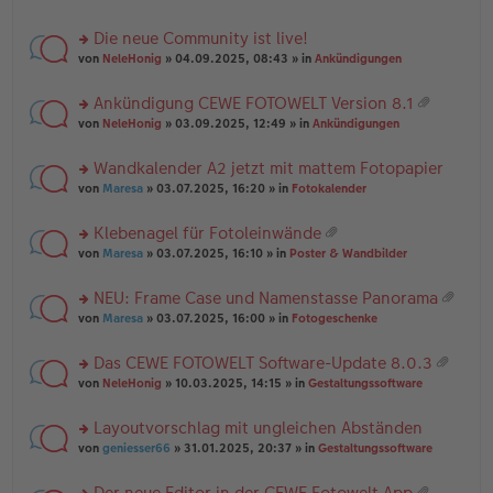
te
g
n
a
r
el
er
g
Die neue Community ist live!
u
es
B
rs
n
von
NeleHonig
» 04.09.2025, 08:43 » in
Ankündigungen
e
ei
te
g
n
tr
r
el
er
a
Ankündigung CEWE FOTOWELT Version 8.1
u
es
B
g
at
rs
n
von
NeleHonig
» 03.09.2025, 12:49 » in
Ankündigungen
e
ei
ei
te
g
n
tr
an
r
el
er
a
Wandkalender A2 jetzt mit mattem Fotopapier
ha
u
es
B
g
n
rs
n
von
Maresa
» 03.07.2025, 16:20 » in
Fotokalender
e
ei
g
te
g
n
tr
r
el
er
a
Klebenagel für Fotoleinwände
u
es
B
g
at
rs
n
von
Maresa
» 03.07.2025, 16:10 » in
Poster & Wandbilder
e
ei
ei
te
g
n
tr
an
r
el
er
a
NEU: Frame Case und Namenstasse Panorama
ha
u
es
B
g
at
n
rs
n
von
Maresa
» 03.07.2025, 16:00 » in
Fotogeschenke
e
ei
ei
g
te
g
n
tr
an
r
el
er
a
Das CEWE FOTOWELT Software-Update 8.0.3
ha
u
es
B
g
at
n
rs
n
von
NeleHonig
» 10.03.2025, 14:15 » in
Gestaltungssoftware
e
ei
ei
g
te
g
n
tr
an
r
el
er
a
Layoutvorschlag mit ungleichen Abständen
ha
u
es
B
g
n
rs
n
von
geniesser66
» 31.01.2025, 20:37 » in
Gestaltungssoftware
e
ei
g
te
g
n
tr
r
el
er
a
Der neue Editor in der CEWE Fotowelt App