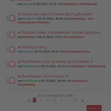
tr
r
el
er
a
von
spica
» 11.04.2023, 11:32 » in
Gestaltung & Visualisierung
u
es
B
g
n
e
ei
Clipart aus dem Sri Lanka Buch gefunden!
g
n
tr
el
er
a
rs
von
Koala123
» 03.02.2023, 16:49 » in
Ideenfindung - Ihre
es
B
g
te
Gestaltung zur Diskussion
e
ei
r
n
tr
u
YouTube Video: Fotokalender schnell gestalten
er
a
n
B
g
rs
g
von
Katharine
» 06.12.2022, 11:12 » in
Fotokalender
ei
te
el
tr
r
es
Eintrag zu lang
a
u
e
g
rs
n
von
kodela
» 05.12.2022, 16:51 » in
Gestaltungssoftware
n
te
g
er
r
el
B
PixelPiloten: Life ist better at the Beach
u
es
ei
at
rs
n
von
PixelPiloten
» 30.11.2022, 13:27 » in
Gestaltung & Visualisierung
e
tr
ei
te
g
n
a
an
r
el
er
g
PixelPiloten: Hoch hinaus
ha
u
es
B
at
n
rs
n
von
PixelPiloten
» 03.11.2022, 09:49 » in
Gestaltung &
e
ei
ei
g
te
g
Visualisierung
n
tr
an
r
el
er
a
ha
u
es
B
g
n
n
e
Die Suche ergab 588 Treffer
ei
g
g
n
tr
1
2
3
4
5
…
20
el
er
a
S
Nächste
es
B
g
e
Gehe zu
i
e
ei