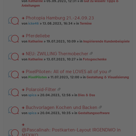
B
g
at
von
Katharine
» 05.09.2023, 12:31 » in
Gut zu wissen! Tipps &
n
e
ei
ei
Anleitungen
g
n
tr
an
el
er
a
ha
es
Photopia Hamburg 21.-24.09.23
B
g
n
e
ei
rs
g
von
icke46
» 13.08.2023, 16:34 » in
Termine
n
tr
te
er
a
r
Pferdeliebe
B
g
u
ei
rs
n
von
Katharine
» 19.07.2023, 10:09 » in
Inspirierende Kundenbeispiele
tr
te
g
a
r
el
NEU: ZWILLING Thermobecher
g
u
es
at
rs
n
von
Katharine
» 13.07.2023, 10:27 » in
Fotogeschenke
e
ei
te
g
n
an
r
el
er
PixelPiloten: All of me LOVES all of you
ha
u
es
B
at
n
rs
n
von
PixelPiloten
» 11.07.2023, 12:00 » in
Gestaltung & Visualisierung
e
ei
ei
g
te
g
n
tr
an
r
el
er
a
Polaroid-Filter
ha
u
es
B
g
at
n
rs
n
von
spica
» 20.04.2023, 12:56 » in
Dies & Das
e
ei
ei
g
te
g
n
tr
an
r
el
er
a
Buchvorlagen Kochen und Backen
ha
u
es
B
g
at
n
rs
n
von
spica
» 20.04.2023, 10:35 » in
Gestaltungssoftware
e
ei
ei
g
te
g
n
tr
an
r
el
er
a
ha
u
es
B
g
@Pascalinah: Postkarten-Layout IRGENDWO in
rs
n
n
e
ei
te
MEXIKO
g
g
n