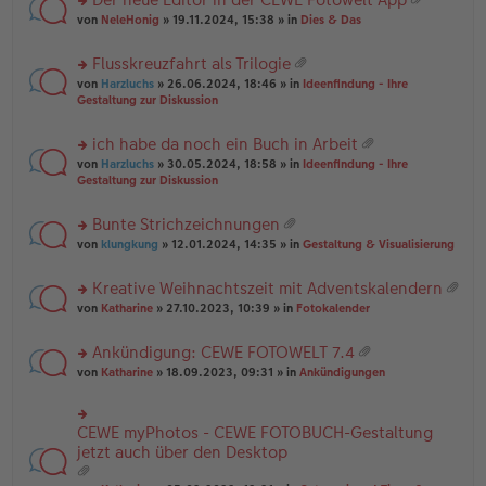
u
es
B
g
at
rs
n
von
NeleHonig
» 19.11.2024, 15:38 » in
Dies & Das
e
ei
ei
te
g
n
tr
an
r
el
er
a
Flusskreuzfahrt als Trilogie
ha
u
es
B
g
at
n
rs
n
von
Harzluchs
» 26.06.2024, 18:46 » in
Ideenfindung - Ihre
e
ei
ei
g
te
g
Gestaltung zur Diskussion
n
tr
an
r
el
er
a
ha
u
es
B
g
ich habe da noch ein Buch in Arbeit
n
n
e
ei
at
g
rs
g
von
Harzluchs
» 30.05.2024, 18:58 » in
Ideenfindung - Ihre
n
tr
ei
te
el
Gestaltung zur Diskussion
er
a
an
r
es
B
g
ha
u
e
ei
Bunte Strichzeichnungen
n
n
n
tr
at
g
rs
g
von
klungkung
» 12.01.2024, 14:35 » in
Gestaltung & Visualisierung
er
a
ei
te
el
B
g
an
r
es
ei
Kreative Weihnachtszeit mit Adventskalendern
ha
u
e
tr
at
n
rs
n
von
Katharine
» 27.10.2023, 10:39 » in
Fotokalender
n
a
ei
g
te
g
er
g
an
r
el
B
Ankündigung: CEWE FOTOWELT 7.4
ha
u
es
ei
at
n
rs
n
von
Katharine
» 18.09.2023, 09:31 » in
Ankündigungen
e
tr
ei
g
te
g
n
a
an
r
el
er
g
ha
u
es
B
CEWE myPhotos - CEWE FOTOBUCH-Gestaltung
rs
n
n
e
ei
te
jetzt auch über den Desktop
g
g
n
tr
r
el
er
a
u
es