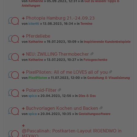
B
g
at
von
Katharine
» 05.09.2023, 12:31 » in
Gut zu wissen! Tipps &
n
e
ei
ei
Anleitungen
g
n
tr
an
el
er
a
ha
es
Photopia Hamburg 21.-24.09.23
B
g
n
e
ei
rs
g
von
icke46
» 13.08.2023, 16:34 » in
Termine
n
tr
te
er
a
r
Pferdeliebe
B
g
u
ei
rs
n
von
Katharine
» 19.07.2023, 10:09 » in
Inspirierende Kundenbeispiele
tr
te
g
a
r
el
NEU: ZWILLING Thermobecher
g
u
es
at
rs
n
von
Katharine
» 13.07.2023, 10:27 » in
Fotogeschenke
e
ei
te
g
n
an
r
el
er
PixelPiloten: All of me LOVES all of you
ha
u
es
B
at
n
rs
n
von
PixelPiloten
» 11.07.2023, 12:00 » in
Gestaltung & Visualisierung
e
ei
ei
g
te
g
n
tr
an
r
el
er
a
Polaroid-Filter
ha
u
es
B
g
at
n
rs
n
von
spica
» 20.04.2023, 12:56 » in
Dies & Das
e
ei
ei
g
te
g
n
tr
an
r
el
er
a
Buchvorlagen Kochen und Backen
ha
u
es
B
g
at
n
rs
n
von
spica
» 20.04.2023, 10:35 » in
Gestaltungssoftware
e
ei
ei
g
te
g
n
tr
an
r
el
er
a
ha
u
es
B
g
@Pascalinah: Postkarten-Layout IRGENDWO in
rs
n
n
e
ei
te
MEXIKO
g
g
n