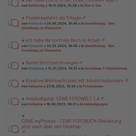
u
es
B
g
at
rs
n
von
NeleHonig
» 19.11.2024, 15:38 » in
Dies & Das
e
ei
ei
te
g
n
tr
an
r
el
er
a
Flusskreuzfahrt als Trilogie
ha
u
es
B
g
at
n
rs
n
von
Harzluchs
» 26.06.2024, 18:46 » in
Ideenfindung - Ihre
e
ei
ei
g
te
g
Gestaltung zur Diskussion
n
tr
an
r
el
er
a
ha
u
es
B
g
ich habe da noch ein Buch in Arbeit
n
n
e
ei
at
g
rs
g
von
Harzluchs
» 30.05.2024, 18:58 » in
Ideenfindung - Ihre
n
tr
ei
te
el
Gestaltung zur Diskussion
er
a
an
r
es
B
g
ha
u
e
ei
Bunte Strichzeichnungen
n
n
n
tr
at
g
rs
g
von
klungkung
» 12.01.2024, 14:35 » in
Gestaltung & Visualisierung
er
a
ei
te
el
B
g
an
r
es
ei
Kreative Weihnachtszeit mit Adventskalendern
ha
u
e
tr
at
n
rs
n
von
Katharine
» 27.10.2023, 10:39 » in
Fotokalender
n
a
ei
g
te
g
er
g
an
r
el
B
Ankündigung: CEWE FOTOWELT 7.4
ha
u
es
ei
at
n
rs
n
von
Katharine
» 18.09.2023, 09:31 » in
Ankündigungen
e
tr
ei
g
te
g
n
a
an
r
el
er
g
ha
u
es
B
CEWE myPhotos - CEWE FOTOBUCH-Gestaltung
rs
n
n
e
ei
te
jetzt auch über den Desktop
g
g
n
tr
r
el
er
a
u
es