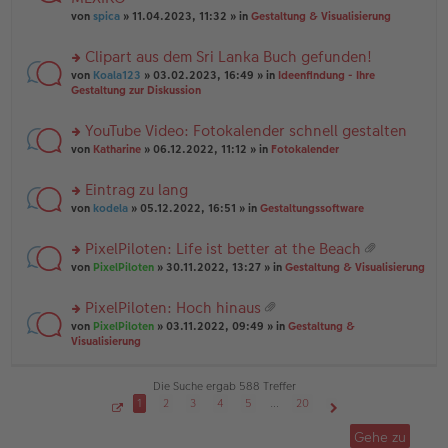
tr
r
el
er
a
von
spica
» 11.04.2023, 11:32 » in
Gestaltung & Visualisierung
u
es
B
g
n
e
ei
Clipart aus dem Sri Lanka Buch gefunden!
g
n
tr
el
er
a
rs
von
Koala123
» 03.02.2023, 16:49 » in
Ideenfindung - Ihre
es
B
g
te
Gestaltung zur Diskussion
e
ei
r
n
tr
u
YouTube Video: Fotokalender schnell gestalten
er
a
n
B
g
rs
g
von
Katharine
» 06.12.2022, 11:12 » in
Fotokalender
ei
te
el
tr
r
es
Eintrag zu lang
a
u
e
g
rs
n
von
kodela
» 05.12.2022, 16:51 » in
Gestaltungssoftware
n
te
g
er
r
el
B
PixelPiloten: Life ist better at the Beach
u
es
ei
at
rs
n
von
PixelPiloten
» 30.11.2022, 13:27 » in
Gestaltung & Visualisierung
e
tr
ei
te
g
n
a
an
r
el
er
g
PixelPiloten: Hoch hinaus
ha
u
es
B
at
n
rs
n
von
PixelPiloten
» 03.11.2022, 09:49 » in
Gestaltung &
e
ei
ei
g
te
g
Visualisierung
n
tr
an
r
el
er
a
ha
u
es
B
g
n
n
e
Die Suche ergab 588 Treffer
ei
g
g
n
tr
1
2
3
4
5
…
20
el
er
a
S
Nächste
es
B
g
e
Gehe zu
i
e
ei