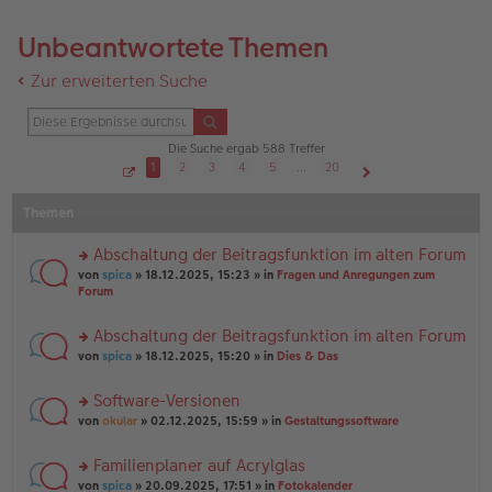
Unbeantwortete Themen
Zur erweiterten Suche
Die Suche ergab 588 Treffer
1
2
3
4
5
…
20
S
Nächste
e
Themen
i
t
e
1
Abschaltung der Beitragsfunktion im alten Forum
v
o
rs
von
spica
» 18.12.2025, 15:23 » in
Fragen und Anregungen zum
n
te
Forum
2
r
0
u
Abschaltung der Beitragsfunktion im alten Forum
n
rs
g
von
spica
» 18.12.2025, 15:20 » in
Dies & Das
te
el
r
es
Software-Versionen
u
e
rs
n
von
okular
» 02.12.2025, 15:59 » in
Gestaltungssoftware
n
te
g
er
r
el
B
Familienplaner auf Acrylglas
u
es
ei
rs
n
von
spica
» 20.09.2025, 17:51 » in
Fotokalender
e
tr