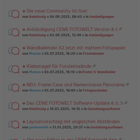
te
g
n
a
r
el
er
g
Die neue Community ist live!
u
es
B
rs
n
von
NeleHonig
» 04.09.2025, 08:43 » in
Ankündigungen
e
ei
te
g
n
tr
r
el
er
a
Ankündigung CEWE FOTOWELT Version 8.1
u
es
B
g
at
rs
n
von
NeleHonig
» 03.09.2025, 12:49 » in
Ankündigungen
e
ei
ei
te
g
n
tr
an
r
el
er
a
Wandkalender A2 jetzt mit mattem Fotopapier
ha
u
es
B
g
n
rs
n
von
Maresa
» 03.07.2025, 16:20 » in
Fotokalender
e
ei
g
te
g
n
tr
r
el
er
a
Klebenagel für Fotoleinwände
u
es
B
g
at
rs
n
von
Maresa
» 03.07.2025, 16:10 » in
Poster & Wandbilder
e
ei
ei
te
g
n
tr
an
r
el
er
a
NEU: Frame Case und Namenstasse Panorama
ha
u
es
B
g
at
n
rs
n
von
Maresa
» 03.07.2025, 16:00 » in
Fotogeschenke
e
ei
ei
g
te
g
n
tr
an
r
el
er
a
Das CEWE FOTOWELT Software-Update 8.0.3
ha
u
es
B
g
at
n
rs
n
von
NeleHonig
» 10.03.2025, 14:15 » in
Gestaltungssoftware
e
ei
ei
g
te
g
n
tr
an
r
el
er
a
Layoutvorschlag mit ungleichen Abständen
ha
u
es
B
g
n
rs
n
von
geniesser66
» 31.01.2025, 20:37 » in
Gestaltungssoftware
e
ei
g
te
g
n
tr
r
el
er
a
Der neue Editor in der CEWE Fotowelt App