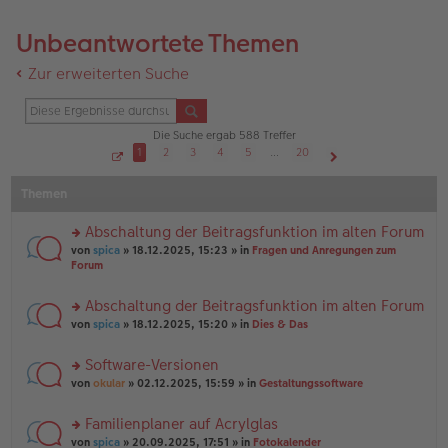
Unbeantwortete Themen
Zur erweiterten Suche
Die Suche ergab 588 Treffer
1
2
3
4
5
…
20
S
Nächste
e
Themen
i
t
e
1
Abschaltung der Beitragsfunktion im alten Forum
v
o
rs
von
spica
» 18.12.2025, 15:23 » in
Fragen und Anregungen zum
n
te
Forum
2
r
0
u
Abschaltung der Beitragsfunktion im alten Forum
n
rs
g
von
spica
» 18.12.2025, 15:20 » in
Dies & Das
te
el
r
es
Software-Versionen
u
e
rs
n
von
okular
» 02.12.2025, 15:59 » in
Gestaltungssoftware
n
te
g
er
r
el
B
Familienplaner auf Acrylglas
u
es
ei
rs
n
von
spica
» 20.09.2025, 17:51 » in
Fotokalender
e
tr