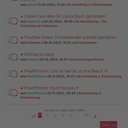
tr
r
el
er
a
von
spica
» 11.04.2023, 11:32 » in
Gestaltung & Visualisierung
u
es
B
g
n
e
ei
Clipart aus dem Sri Lanka Buch gefunden!
g
n
tr
el
er
a
rs
von
Koala123
» 03.02.2023, 16:49 » in
Ideenfindung - Ihre
es
B
g
te
Gestaltung zur Diskussion
e
ei
r
n
tr
u
YouTube Video: Fotokalender schnell gestalten
er
a
n
B
g
rs
g
von
Katharine
» 06.12.2022, 11:12 » in
Fotokalender
ei
te
el
tr
r
es
Eintrag zu lang
a
u
e
g
rs
n
von
kodela
» 05.12.2022, 16:51 » in
Gestaltungssoftware
n
te
g
er
r
el
B
PixelPiloten: Life ist better at the Beach
u
es
ei
at
rs
n
von
PixelPiloten
» 30.11.2022, 13:27 » in
Gestaltung & Visualisierung
e
tr
ei
te
g
n
a
an
r
el
er
g
PixelPiloten: Hoch hinaus
ha
u
es
B
at
n
rs
n
von
PixelPiloten
» 03.11.2022, 09:49 » in
Gestaltung &
e
ei
ei
g
te
g
Visualisierung
n
tr
an
r
el
er
a
ha
u
es
B
g
n
n
e
Die Suche ergab 588 Treffer
ei
g
g
n
tr
1
2
3
4
5
…
20
el
er
a
S
Nächste
es
B
g
e
Gehe zu
i
e
ei