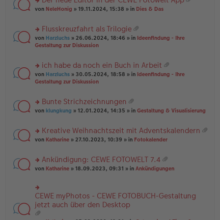
u
es
B
g
at
rs
n
von
NeleHonig
» 19.11.2024, 15:38 » in
Dies & Das
e
ei
ei
te
g
n
tr
an
r
el
er
a
Flusskreuzfahrt als Trilogie
ha
u
es
B
g
at
n
rs
n
von
Harzluchs
» 26.06.2024, 18:46 » in
Ideenfindung - Ihre
e
ei
ei
g
te
g
Gestaltung zur Diskussion
n
tr
an
r
el
er
a
ha
u
es
B
g
ich habe da noch ein Buch in Arbeit
n
n
e
ei
at
g
rs
g
von
Harzluchs
» 30.05.2024, 18:58 » in
Ideenfindung - Ihre
n
tr
ei
te
el
Gestaltung zur Diskussion
er
a
an
r
es
B
g
ha
u
e
ei
Bunte Strichzeichnungen
n
n
n
tr
at
g
rs
g
von
klungkung
» 12.01.2024, 14:35 » in
Gestaltung & Visualisierung
er
a
ei
te
el
B
g
an
r
es
ei
Kreative Weihnachtszeit mit Adventskalendern
ha
u
e
tr
at
n
rs
n
von
Katharine
» 27.10.2023, 10:39 » in
Fotokalender
n
a
ei
g
te
g
er
g
an
r
el
B
Ankündigung: CEWE FOTOWELT 7.4
ha
u
es
ei
at
n
rs
n
von
Katharine
» 18.09.2023, 09:31 » in
Ankündigungen
e
tr
ei
g
te
g
n
a
an
r
el
er
g
ha
u
es
B
CEWE myPhotos - CEWE FOTOBUCH-Gestaltung
rs
n
n
e
ei
te
jetzt auch über den Desktop
g
g
n
tr
r
el
er
a
u
es