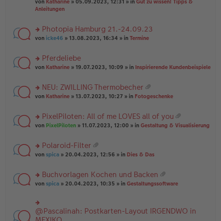
B
g
at
von
Katharine
» 05.09.2023, 12:31 » in
Gut zu wissen! Tipps &
n
e
ei
ei
Anleitungen
g
n
tr
an
el
er
a
ha
es
Photopia Hamburg 21.-24.09.23
B
g
n
e
ei
rs
g
von
icke46
» 13.08.2023, 16:34 » in
Termine
n
tr
te
er
a
r
Pferdeliebe
B
g
u
ei
rs
n
von
Katharine
» 19.07.2023, 10:09 » in
Inspirierende Kundenbeispiele
tr
te
g
a
r
el
NEU: ZWILLING Thermobecher
g
u
es
at
rs
n
von
Katharine
» 13.07.2023, 10:27 » in
Fotogeschenke
e
ei
te
g
n
an
r
el
er
PixelPiloten: All of me LOVES all of you
ha
u
es
B
at
n
rs
n
von
PixelPiloten
» 11.07.2023, 12:00 » in
Gestaltung & Visualisierung
e
ei
ei
g
te
g
n
tr
an
r
el
er
a
Polaroid-Filter
ha
u
es
B
g
at
n
rs
n
von
spica
» 20.04.2023, 12:56 » in
Dies & Das
e
ei
ei
g
te
g
n
tr
an
r
el
er
a
Buchvorlagen Kochen und Backen
ha
u
es
B
g
at
n
rs
n
von
spica
» 20.04.2023, 10:35 » in
Gestaltungssoftware
e
ei
ei
g
te
g
n
tr
an
r
el
er
a
ha
u
es
B
g
@Pascalinah: Postkarten-Layout IRGENDWO in
rs
n
n
e
ei
te
MEXIKO
g
g
n