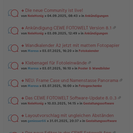
te
g
n
a
r
el
er
g
Die neue Community ist live!
u
es
B
rs
n
von
NeleHonig
» 04.09.2025, 08:43 » in
Ankündigungen
e
ei
te
g
n
tr
r
el
er
a
Ankündigung CEWE FOTOWELT Version 8.1
u
es
B
g
at
rs
n
von
NeleHonig
» 03.09.2025, 12:49 » in
Ankündigungen
e
ei
ei
te
g
n
tr
an
r
el
er
a
Wandkalender A2 jetzt mit mattem Fotopapier
ha
u
es
B
g
n
rs
n
von
Maresa
» 03.07.2025, 16:20 » in
Fotokalender
e
ei
g
te
g
n
tr
r
el
er
a
Klebenagel für Fotoleinwände
u
es
B
g
at
rs
n
von
Maresa
» 03.07.2025, 16:10 » in
Poster & Wandbilder
e
ei
ei
te
g
n
tr
an
r
el
er
a
NEU: Frame Case und Namenstasse Panorama
ha
u
es
B
g
at
n
rs
n
von
Maresa
» 03.07.2025, 16:00 » in
Fotogeschenke
e
ei
ei
g
te
g
n
tr
an
r
el
er
a
Das CEWE FOTOWELT Software-Update 8.0.3
ha
u
es
B
g
at
n
rs
n
von
NeleHonig
» 10.03.2025, 14:15 » in
Gestaltungssoftware
e
ei
ei
g
te
g
n
tr
an
r
el
er
a
Layoutvorschlag mit ungleichen Abständen
ha
u
es
B
g
n
rs
n
von
geniesser66
» 31.01.2025, 20:37 » in
Gestaltungssoftware
e
ei
g
te
g
n
tr
r
el
er
a
Der neue Editor in der CEWE Fotowelt App