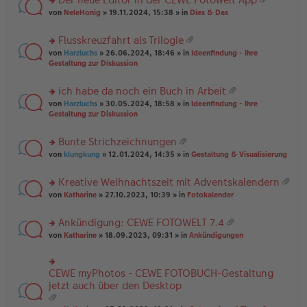
u
es
B
g
at
rs
n
von
NeleHonig
» 19.11.2024, 15:38 » in
Dies & Das
e
ei
ei
te
g
n
tr
an
r
el
er
a
Flusskreuzfahrt als Trilogie
ha
u
es
B
g
at
n
rs
n
von
Harzluchs
» 26.06.2024, 18:46 » in
Ideenfindung - Ihre
e
ei
ei
g
te
g
Gestaltung zur Diskussion
n
tr
an
r
el
er
a
ha
u
es
B
g
ich habe da noch ein Buch in Arbeit
n
n
e
ei
at
g
rs
g
von
Harzluchs
» 30.05.2024, 18:58 » in
Ideenfindung - Ihre
n
tr
ei
te
el
Gestaltung zur Diskussion
er
a
an
r
es
B
g
ha
u
e
ei
Bunte Strichzeichnungen
n
n
n
tr
at
g
rs
g
von
klungkung
» 12.01.2024, 14:35 » in
Gestaltung & Visualisierung
er
a
ei
te
el
B
g
an
r
es
ei
Kreative Weihnachtszeit mit Adventskalendern
ha
u
e
tr
at
n
rs
n
von
Katharine
» 27.10.2023, 10:39 » in
Fotokalender
n
a
ei
g
te
g
er
g
an
r
el
B
Ankündigung: CEWE FOTOWELT 7.4
ha
u
es
ei
at
n
rs
n
von
Katharine
» 18.09.2023, 09:31 » in
Ankündigungen
e
tr
ei
g
te
g
n
a
an
r
el
er
g
ha
u
es
B
CEWE myPhotos - CEWE FOTOBUCH-Gestaltung
rs
n
n
e
ei
te
jetzt auch über den Desktop
g
g
n
tr
r
el
er
a
u
es