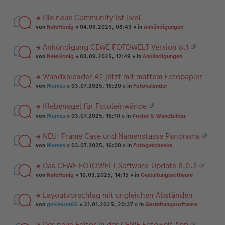
te
g
n
a
r
el
er
g
Die neue Community ist live!
u
es
B
rs
n
von
NeleHonig
» 04.09.2025, 08:43 » in
Ankündigungen
e
ei
te
g
n
tr
r
el
er
a
Ankündigung CEWE FOTOWELT Version 8.1
u
es
B
g
at
rs
n
von
NeleHonig
» 03.09.2025, 12:49 » in
Ankündigungen
e
ei
ei
te
g
n
tr
an
r
el
er
a
Wandkalender A2 jetzt mit mattem Fotopapier
ha
u
es
B
g
n
rs
n
von
Maresa
» 03.07.2025, 16:20 » in
Fotokalender
e
ei
g
te
g
n
tr
r
el
er
a
Klebenagel für Fotoleinwände
u
es
B
g
at
rs
n
von
Maresa
» 03.07.2025, 16:10 » in
Poster & Wandbilder
e
ei
ei
te
g
n
tr
an
r
el
er
a
NEU: Frame Case und Namenstasse Panorama
ha
u
es
B
g
at
n
rs
n
von
Maresa
» 03.07.2025, 16:00 » in
Fotogeschenke
e
ei
ei
g
te
g
n
tr
an
r
el
er
a
Das CEWE FOTOWELT Software-Update 8.0.3
ha
u
es
B
g
at
n
rs
n
von
NeleHonig
» 10.03.2025, 14:15 » in
Gestaltungssoftware
e
ei
ei
g
te
g
n
tr
an
r
el
er
a
Layoutvorschlag mit ungleichen Abständen
ha
u
es
B
g
n
rs
n
von
geniesser66
» 31.01.2025, 20:37 » in
Gestaltungssoftware
e
ei
g
te
g
n
tr
r
el
er
a
Der neue Editor in der CEWE Fotowelt App