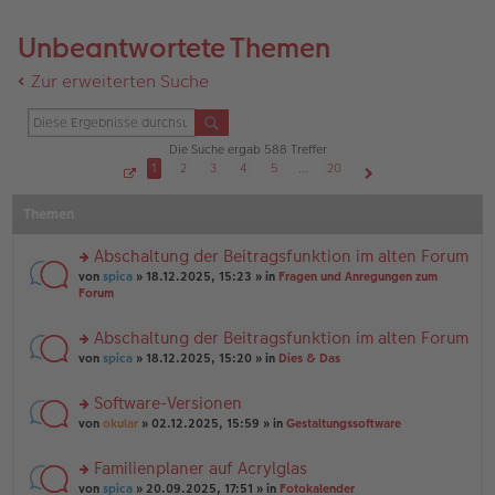
Unbeantwortete Themen
Zur erweiterten Suche
Die Suche ergab 588 Treffer
1
2
3
4
5
…
20
S
Nächste
e
Themen
i
t
e
1
Abschaltung der Beitragsfunktion im alten Forum
v
o
rs
von
spica
» 18.12.2025, 15:23 » in
Fragen und Anregungen zum
n
te
Forum
2
r
0
u
Abschaltung der Beitragsfunktion im alten Forum
n
rs
g
von
spica
» 18.12.2025, 15:20 » in
Dies & Das
te
el
r
es
Software-Versionen
u
e
rs
n
von
okular
» 02.12.2025, 15:59 » in
Gestaltungssoftware
n
te
g
er
r
el
B
Familienplaner auf Acrylglas
u
es
ei
rs
n
von
spica
» 20.09.2025, 17:51 » in
Fotokalender
e
tr