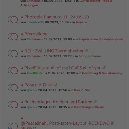
B
g
at
von
Katharine
» 05.09.2023, 12:31 » in
Gut zu wissen! Tipps &
n
e
ei
ei
Anleitungen
g
n
tr
an
el
er
a
ha
es
Photopia Hamburg 21.-24.09.23
B
g
n
e
ei
rs
g
von
icke46
» 13.08.2023, 16:34 » in
Termine
n
tr
te
er
a
r
Pferdeliebe
B
g
u
ei
rs
n
von
Katharine
» 19.07.2023, 10:09 » in
Inspirierende Kundenbeispiele
tr
te
g
a
r
el
NEU: ZWILLING Thermobecher
g
u
es
at
rs
n
von
Katharine
» 13.07.2023, 10:27 » in
Fotogeschenke
e
ei
te
g
n
an
r
el
er
PixelPiloten: All of me LOVES all of you
ha
u
es
B
at
n
rs
n
von
PixelPiloten
» 11.07.2023, 12:00 » in
Gestaltung & Visualisierung
e
ei
ei
g
te
g
n
tr
an
r
el
er
a
Polaroid-Filter
ha
u
es
B
g
at
n
rs
n
von
spica
» 20.04.2023, 12:56 » in
Dies & Das
e
ei
ei
g
te
g
n
tr
an
r
el
er
a
Buchvorlagen Kochen und Backen
ha
u
es
B
g
at
n
rs
n
von
spica
» 20.04.2023, 10:35 » in
Gestaltungssoftware
e
ei
ei
g
te
g
n
tr
an
r
el
er
a
ha
u
es
B
g
@Pascalinah: Postkarten-Layout IRGENDWO in
rs
n
n
e
ei
te
MEXIKO
g
g
n