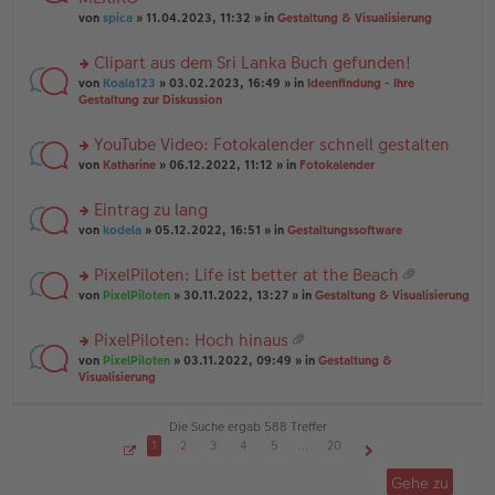
tr
r
el
er
a
von
spica
» 11.04.2023, 11:32 » in
Gestaltung & Visualisierung
u
es
B
g
n
e
ei
Clipart aus dem Sri Lanka Buch gefunden!
g
n
tr
el
er
a
rs
von
Koala123
» 03.02.2023, 16:49 » in
Ideenfindung - Ihre
es
B
g
te
Gestaltung zur Diskussion
e
ei
r
n
tr
u
YouTube Video: Fotokalender schnell gestalten
er
a
n
B
g
rs
g
von
Katharine
» 06.12.2022, 11:12 » in
Fotokalender
ei
te
el
tr
r
es
Eintrag zu lang
a
u
e
g
rs
n
von
kodela
» 05.12.2022, 16:51 » in
Gestaltungssoftware
n
te
g
er
r
el
B
PixelPiloten: Life ist better at the Beach
u
es
ei
at
rs
n
von
PixelPiloten
» 30.11.2022, 13:27 » in
Gestaltung & Visualisierung
e
tr
ei
te
g
n
a
an
r
el
er
g
PixelPiloten: Hoch hinaus
ha
u
es
B
at
n
rs
n
von
PixelPiloten
» 03.11.2022, 09:49 » in
Gestaltung &
e
ei
ei
g
te
g
Visualisierung
n
tr
an
r
el
er
a
ha
u
es
B
g
n
n
e
Die Suche ergab 588 Treffer
ei
g
g
n
tr
1
2
3
4
5
…
20
el
er
a
S
Nächste
es
B
g
e
Gehe zu
i
e
ei