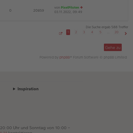
es
ei
von
PixelPiloten
te
tr
D
E
0
20859
03.11.2022, 09:49
e
r
a
u
B
g
es
ei
te
tr
Die Suche ergab 588 Treffer
r
a
1
2
3
4
5
…
20
B
g
S
Näch
ei
e
tr
i
Gehe zu
t
a
e
g
1
Powered by
phpBB
® Forum Software © phpBB Limited
v
o
n
2
0
Inspiration
 20:00 Uhr und Sonntag von 10:00 –