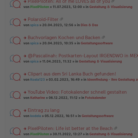
PixelPiloten: All of me LOVES all of you
ha
u
es
B
g
at
n
rs
n
von
PixelPiloten
» 11.07.2023, 12:00 » in
Gestaltung & Visualisierung
e
ei
ei
g
te
g
n
tr
an
r
el
er
a
Polaroid-Filter
ha
u
es
B
g
at
n
rs
n
von
spica
» 20.04.2023, 12:56 » in
Dies & Das
e
ei
ei
g
te
g
n
tr
an
r
el
er
a
Buchvorlagen Kochen und Backen
ha
u
es
B
g
at
n
rs
n
von
spica
» 20.04.2023, 10:35 » in
Gestaltungssoftware
e
ei
ei
g
te
g
n
tr
an
r
el
er
a
@Pascalinah: Postkarten-Layout IRGENDWO in ME
ha
u
es
B
g
n
rs
n
von
spica
» 11.04.2023, 11:32 » in
Gestaltung & Visualisierung
e
ei
g
te
g
n
tr
r
el
er
a
Clipart aus dem Sri Lanka Buch gefunden!
u
es
B
g
rs
n
von
Koala123
» 03.02.2023, 16:49 » in
Ideenfindung - Ihre Gestaltung z
e
ei
te
g
n
tr
r
el
er
a
YouTube Video: Fotokalender schnell gestalten
u
es
B
g
rs
n
von
Katharine
» 06.12.2022, 11:12 » in
Fotokalender
e
ei
te
g
n
tr
r
el
er
a
Eintrag zu lang
u
es
B
g
rs
n
von
kodela
» 05.12.2022, 16:51 » in
Gestaltungssoftware
e
ei
te
g
n
tr
r
el
er
a
PixelPiloten: Life ist better at the Beach
u
es
B
g
at
rs
n
von
PixelPiloten
» 30.11.2022, 13:27 » in
Gestaltung & Visualisierung
e
ei
ei