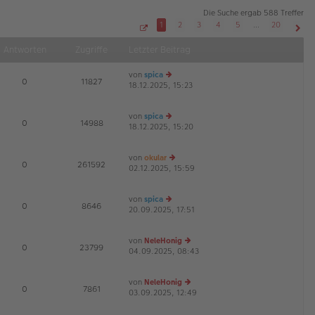
Die Suche ergab 588 Treffer
1
2
3
4
5
…
20
S
Näch
e
Antworten
Zugriffe
Letzter Beitrag
i
t
e
von
spica
1
E
0
11827
v
18.12.2025, 15:23
e
o
u
n
2
es
0
von
spica
te
E
0
14988
18.12.2025, 15:20
e
r
u
B
es
ei
von
okular
te
tr
E
0
261592
02.12.2025, 15:59
e
r
a
u
B
g
es
ei
von
spica
te
tr
E
0
8646
20.09.2025, 17:51
e
r
a
u
B
g
es
ei
von
NeleHonig
te
tr
E
0
23799
04.09.2025, 08:43
e
r
a
u
B
g
es
ei
von
NeleHonig
te
tr
E
0
7861
03.09.2025, 12:49
e
r
a
u
B
g
es