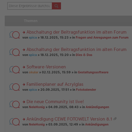
Themen
Abschaltung der Beitragsfunktion im alten Forum
rs
von
spica
» 18.12.2025, 15:23 » in
Fragen und Anregungen zum Forum
te
r
Abschaltung der Beitragsfunktion im alten Forum
u
rs
n
von
spica
» 18.12.2025, 15:20 » in
Dies & Das
te
g
r
el
Software-Versionen
u
es
rs
n
von
okular
» 02.12.2025, 15:59 » in
Gestaltungssoftware
e
te
g
n
r
el
er
Familienplaner auf Acrylglas
u
es
B
rs
n
von
spica
» 20.09.2025, 17:51 » in
Fotokalender
e
ei
te
g
n
tr
r
el
er
a
Die neue Community ist live!
u
es
B
g
rs
n
von
NeleHonig
» 04.09.2025, 08:43 » in
Ankündigungen
e
ei
te
g
n
tr
r
el
er
a
Ankündigung CEWE FOTOWELT Version 8.1
u
es
B
g
at
rs
n
von
NeleHonig
» 03.09.2025, 12:49 » in
Ankündigungen
e
ei
ei
te
g
n
tr