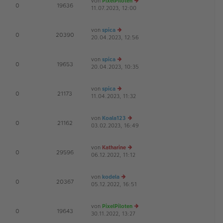
von
PixelPiloten
te
tr
E
0
19636
11.07.2023, 12:00
e
r
a
u
B
g
es
ei
von
spica
te
tr
D
E
0
20390
20.04.2023, 12:56
e
r
a
u
B
g
es
ei
von
spica
te
tr
D
E
0
19653
20.04.2023, 10:35
e
r
a
u
B
g
es
ei
von
spica
te
tr
E
0
21173
11.04.2023, 11:32
e
r
a
u
B
g
es
ei
von
Koala123
te
tr
E
0
21162
03.02.2023, 16:49
e
r
a
u
B
g
es
ei
von
Katharine
te
tr
E
0
29596
06.12.2022, 11:12
e
r
a
u
B
g
es
ei
von
kodela
te
tr
E
0
20367
05.12.2022, 16:51
e
r
a
u
B
g
es
ei
von
PixelPiloten
te
tr
E
0
19643
30.11.2022, 13:27
e
r
a
u
B
g