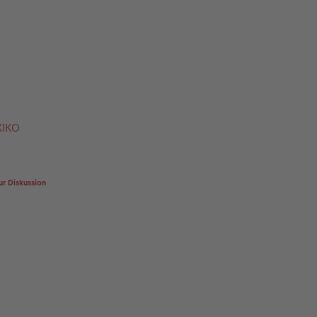
XIKO
ur Diskussion