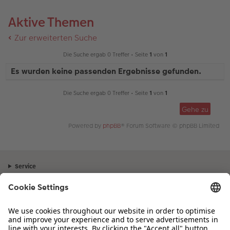
Aktive Themen
Zur erweiterten Suche
Die Suche ergab 0 Treffer • Seite
1
von
1
Es wurden keine passenden Ergebnisse gefunden.
Die Suche ergab 0 Treffer • Seite
1
von
1
Gehe zu
Powered by
phpBB
® Forum Software © phpBB Limited
Service
Unternehmen
Sortiment