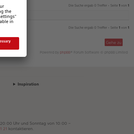
Die Suche ergab 0 Treffer • Seite
1
von
1
Die Suche ergab 0 Treffer • Seite
1
von
1
Gehe zu
Powered by
phpBB
® Forum Software © phpBB Limited
Inspiration
 20:00 Uhr und Sonntag von 10:00 –
1 21
kontaktieren.