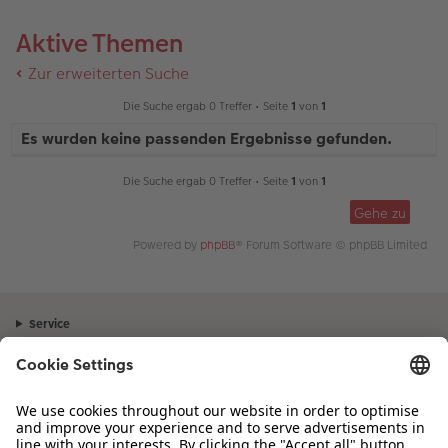
Aktive Themen
Zur erweiterten Suche
Die Suche ergab 0 Treffer • Seite
1
von
1
Es wurden keine passenden Ergebnisse gefunden.
Die Suche ergab 0 Treffer • Seite
1
von
1
Gehe zu
Powered by
phpBB
® Forum Software © phpBB Limited
Service
Unternehmen
Sortiment