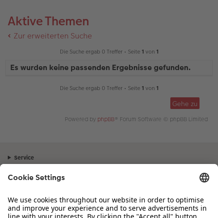
Aktive Themen
Zur erweiterten Suche
Die Suche ergab 0 Treffer • Seite
1
von
1
Es wurden keine passenden Ergebnisse gefunden.
Die Suche ergab 0 Treffer • Seite
1
von
1
Gehe zu
Powered by
phpBB
® Forum Software © phpBB Limited
Service
Unternehmen
Sortiment