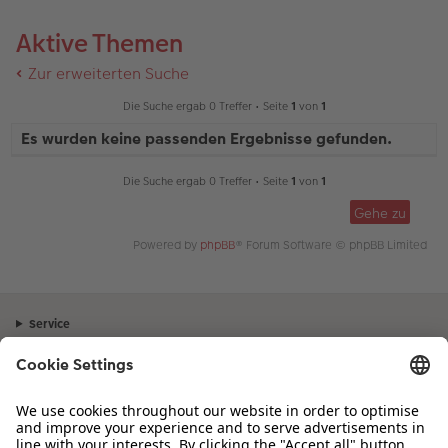
Aktive Themen
Zur erweiterten Suche
Die Suche ergab 0 Treffer • Seite
1
von
1
Es wurden keine passenden Ergebnisse gefunden.
Die Suche ergab 0 Treffer • Seite
1
von
1
Gehe zu
Powered by
phpBB
® Forum Software © phpBB Limited
Service
Unternehmen
Sortiment