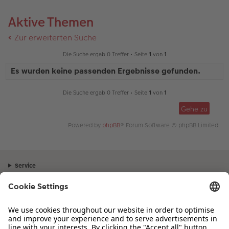
Aktive Themen
Zur erweiterten Suche
Die Suche ergab 0 Treffer • Seite
1
von
1
Es wurden keine passenden Ergebnisse gefunden.
Die Suche ergab 0 Treffer • Seite
1
von
1
Gehe zu
Powered by
phpBB
® Forum Software © phpBB Limited
Service
Unternehmen
Sortiment