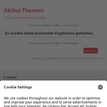
Aktive Themen
Zur erweiterten Suche
Die Suche ergab 0 Treffer • Seite
1
von
1
Es wurden keine passenden Ergebnisse gefunden.
Die Suche ergab 0 Treffer • Seite
1
von
1
Gehe zu
Powered by
phpBB
® Forum Software © phpBB Limited
Service
Unternehmen
Sortiment