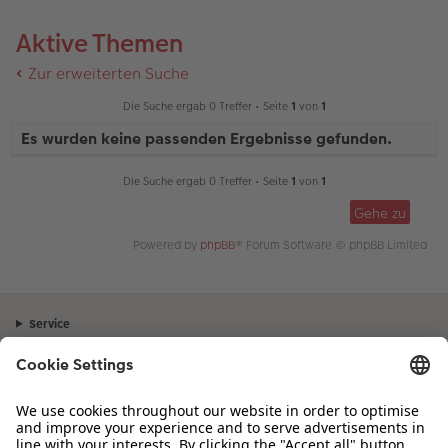
Aktive Themen
Zur erweiterten Suche
Die Suche ergab 0 Treffer • Seite
1
von
1
Es wurden keine passenden Ergebnisse gefunden.
Die Suche ergab 0 Treffer • Seite
1
von
1
Gehe zu
Powered by
phpBB
® Forum Software © phpBB Limited
Service
Unternehmen
Sortiment