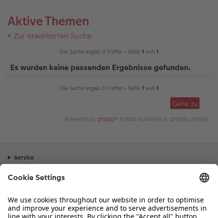
Aktive Themen
Zur erweiterten Suche
Die Suche ergab 0 Treffer • Seite
1
von
1
Es wurden keine passenden Ergebnisse gefunden.
Die Suche ergab 0 Treffer • Seite
1
von
1
Gehe zu
Powered by
phpBB
® Forum Software © phpBB Limited
Service
Unternehmen
Sortiment