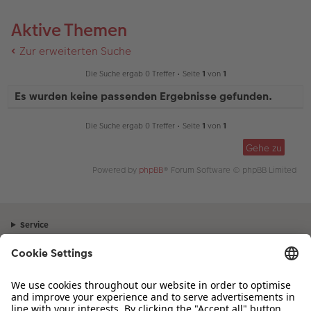
Aktive Themen
Zur erweiterten Suche
Die Suche ergab 0 Treffer • Seite
1
von
1
Es wurden keine passenden Ergebnisse gefunden.
Die Suche ergab 0 Treffer • Seite
1
von
1
Gehe zu
Powered by
phpBB
® Forum Software © phpBB Limited
Service
Unternehmen
Sortiment