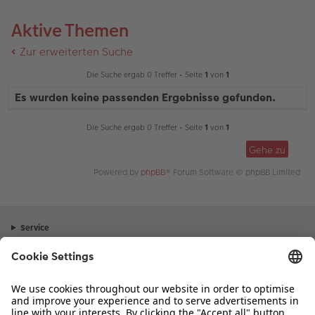
Aktive Themen
Zur erweiterten Suche
Die Suche ergab 0 Treffer • Seite
1
von
1
Es wurden keine passenden Ergebnisse gefunden.
Die Suche ergab 0 Treffer • Seite
1
von
1
Gehe zu
Powered by
phpBB
® Forum Software © phpBB Limited
Service
Unternehmen
Sortiment