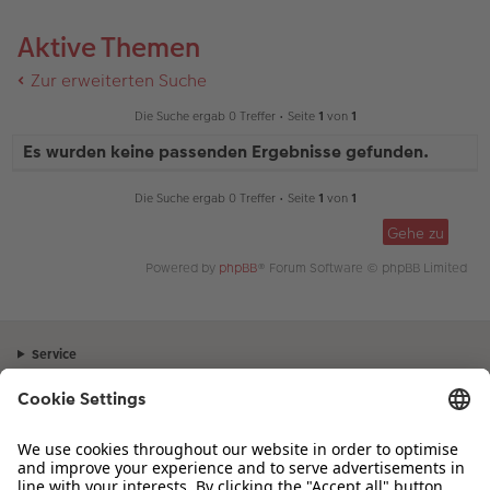
Aktive Themen
Zur erweiterten Suche
Die Suche ergab 0 Treffer • Seite
1
von
1
Es wurden keine passenden Ergebnisse gefunden.
Die Suche ergab 0 Treffer • Seite
1
von
1
Gehe zu
Powered by
phpBB
® Forum Software © phpBB Limited
Service
Unternehmen
Sortiment