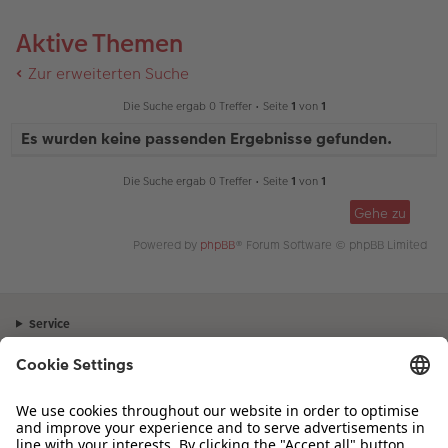
Aktive Themen
Zur erweiterten Suche
Die Suche ergab 0 Treffer • Seite
1
von
1
Es wurden keine passenden Ergebnisse gefunden.
Die Suche ergab 0 Treffer • Seite
1
von
1
Gehe zu
Powered by
phpBB
® Forum Software © phpBB Limited
Service
Unternehmen
Sortiment