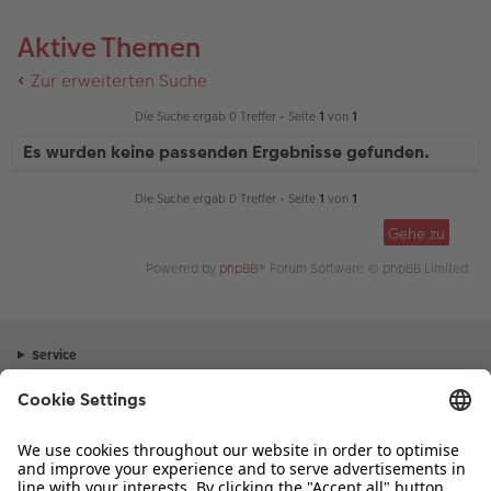
Aktive Themen
Zur erweiterten Suche
Die Suche ergab 0 Treffer • Seite
1
von
1
Es wurden keine passenden Ergebnisse gefunden.
Die Suche ergab 0 Treffer • Seite
1
von
1
Gehe zu
Powered by
phpBB
® Forum Software © phpBB Limited
Service
Unternehmen
Sortiment