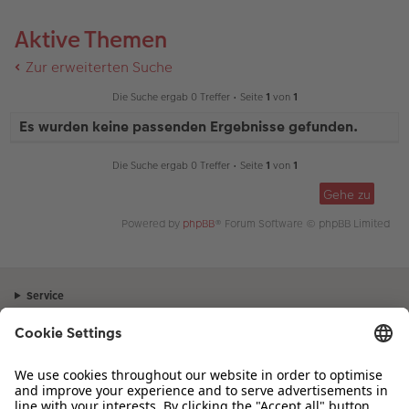
Aktive Themen
Zur erweiterten Suche
Die Suche ergab 0 Treffer • Seite
1
von
1
Es wurden keine passenden Ergebnisse gefunden.
Die Suche ergab 0 Treffer • Seite
1
von
1
Gehe zu
Powered by
phpBB
® Forum Software © phpBB Limited
Service
Unternehmen
Sortiment