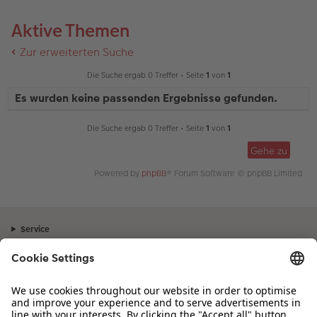
Aktive Themen
Zur erweiterten Suche
Die Suche ergab 0 Treffer • Seite
1
von
1
Es wurden keine passenden Ergebnisse gefunden.
Die Suche ergab 0 Treffer • Seite
1
von
1
Gehe zu
Powered by
phpBB
® Forum Software © phpBB Limited
Service
Unternehmen
Sortiment