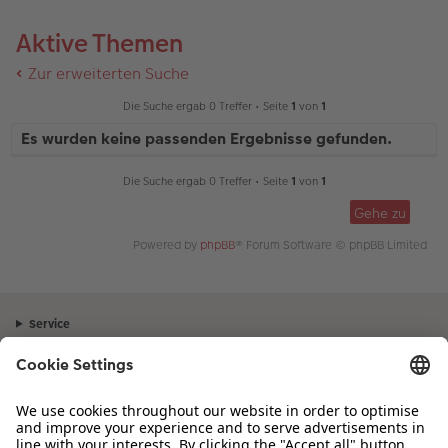
Aktive Themen
Zur erweiterten Suche
Die Suche ergab 0 Treffer • Seite
1
von
1
Es wurden keine passenden Ergebnisse gefunden.
Die Suche ergab 0 Treffer • Seite
1
von
1
Gehe zu
Powered by
phpBB
® Forum Software © phpBB Limited
Service
Unternehmen
Sortiment