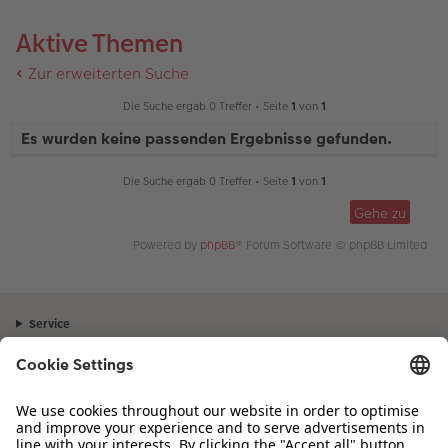
Aktive Themen
Zur erweiterten Suche
Die Suche ergab 0 Treffer • Seite
1
von
1
Es wurden keine passenden Ergebnisse gefunden.
Die Suche ergab 0 Treffer • Seite
1
von
1
Gehe zu
Powered by
phpBB
® Forum Software © phpBB Limited
Service
Unternehmen
Sortiment