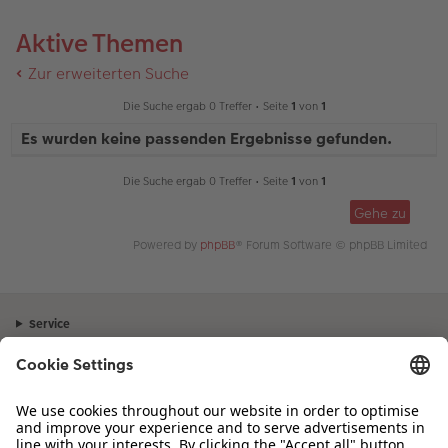
Aktive Themen
Zur erweiterten Suche
Die Suche ergab 0 Treffer • Seite
1
von
1
Es wurden keine passenden Ergebnisse gefunden.
Die Suche ergab 0 Treffer • Seite
1
von
1
Gehe zu
Powered by
phpBB
® Forum Software © phpBB Limited
Service
Unternehmen
Sortiment