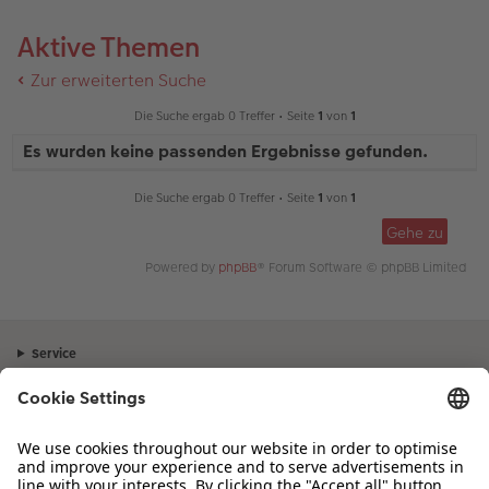
Aktive Themen
Zur erweiterten Suche
Die Suche ergab 0 Treffer • Seite
1
von
1
Es wurden keine passenden Ergebnisse gefunden.
Die Suche ergab 0 Treffer • Seite
1
von
1
Gehe zu
Powered by
phpBB
® Forum Software © phpBB Limited
Service
Unternehmen
Sortiment