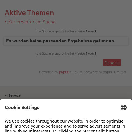
Aktive Themen
Zur erweiterten Suche
Die Suche ergab 0 Treffer • Seite
1
von
1
Es wurden keine passenden Ergebnisse gefunden.
Die Suche ergab 0 Treffer • Seite
1
von
1
Gehe zu
Powered by
phpBB
® Forum Software © phpBB Limited
Service
Unternehmen
Sortiment