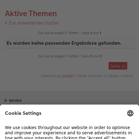
Aktive Themen
Zur erweiterten Suche
Die Suche ergab 0 Treffer • Seite
1
von
1
Es wurden keine passenden Ergebnisse gefunden.
Die Suche ergab 0 Treffer • Seite
1
von
1
Gehe zu
Powered by
phpBB
® Forum Software © phpBB Limited
Service
Unternehmen
Sortiment