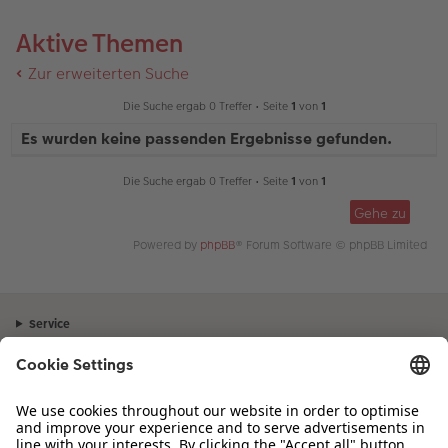
Aktive Themen
Zur erweiterten Suche
Die Suche ergab 0 Treffer • Seite
1
von
1
Es wurden keine passenden Ergebnisse gefunden.
Die Suche ergab 0 Treffer • Seite
1
von
1
Gehe zu
Powered by
phpBB
® Forum Software © phpBB Limited
Service
Unternehmen
Sortiment