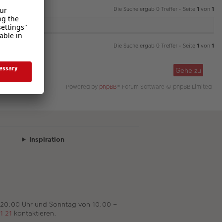
Die Suche ergab 0 Treffer • Seite
1
von
1
Die Suche ergab 0 Treffer • Seite
1
von
1
Gehe zu
Powered by
phpBB
® Forum Software © phpBB Limited
Inspiration
 20:00 Uhr und Sonntag von 10:00 –
1 21
kontaktieren.