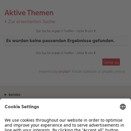
Aktive Themen
Zur erweiterten Suche
Die Suche ergab 0 Treffer • Seite
1
von
1
Es wurden keine passenden Ergebnisse gefunden.
Die Suche ergab 0 Treffer • Seite
1
von
1
Gehe zu
Powered by
phpBB
® Forum Software © phpBB Limited
Service
Unternehmen
Sortiment