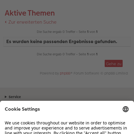
Aktive Themen
Zur erweiterten Suche
Die Suche ergab 0 Treffer • Seite
1
von
1
Es wurden keine passenden Ergebnisse gefunden.
Die Suche ergab 0 Treffer • Seite
1
von
1
Gehe zu
Powered by
phpBB
® Forum Software © phpBB Limited
Service
Unternehmen
Sortiment