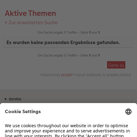
Aktive Themen
Zur erweiterten Suche
Die Suche ergab 0 Treffer • Seite
1
von
1
Es wurden keine passenden Ergebnisse gefunden.
Die Suche ergab 0 Treffer • Seite
1
von
1
Gehe zu
Powered by
phpBB
® Forum Software © phpBB Limited
Service
Unternehmen
Sortiment