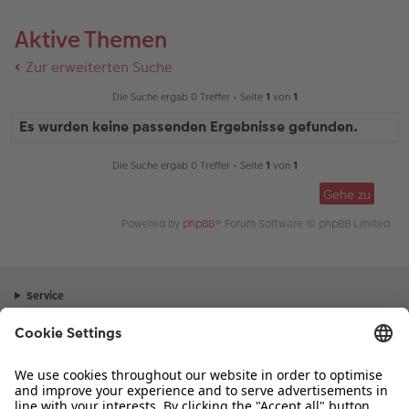
Aktive Themen
Zur erweiterten Suche
Die Suche ergab 0 Treffer • Seite
1
von
1
Es wurden keine passenden Ergebnisse gefunden.
Die Suche ergab 0 Treffer • Seite
1
von
1
Gehe zu
Powered by
phpBB
® Forum Software © phpBB Limited
Service
Unternehmen
Sortiment