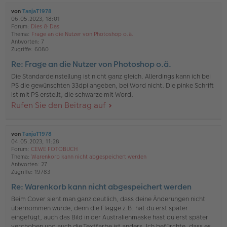
von
TanjaT1978
06.05.2023, 18:01
Forum:
Dies & Das
Thema:
Frage an die Nutzer von Photoshop o.ä.
Antworten:
7
Zugriffe:
6080
Re: Frage an die Nutzer von Photoshop o.ä.
Die Standardeinstellung ist nicht ganz gleich. Allerdings kann ich bei
PS die gewünschten 33dpi angeben, bei Word nicht. Die pinke Schrift
ist mit PS erstellt, die schwarze mit Word.
Rufen Sie den Beitrag auf
von
TanjaT1978
04.05.2023, 11:28
Forum:
CEWE FOTOBUCH
Thema:
Warenkorb kann nicht abgespeichert werden
Antworten:
27
Zugriffe:
19783
Re: Warenkorb kann nicht abgespeichert werden
Beim Cover sieht man ganz deutlich, dass deine Änderungen nicht
übernommen wurde, denn die Flagge z.B. hat du erst später
eingefügt, auch das Bild in der Australienmaske hast du erst später
verchoben und auch die Textfarbe ist anders. Ich befürchte, dass es