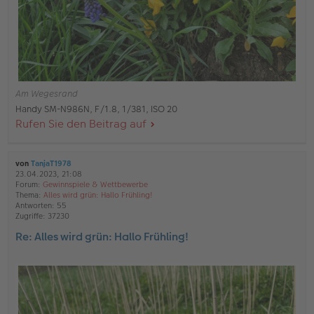
Am Wegesrand
Handy SM-N986N, F/1.8, 1/381, ISO 20
Rufen Sie den Beitrag auf
von
TanjaT1978
23.04.2023, 21:08
Forum:
Gewinnspiele & Wettbewerbe
Thema:
Alles wird grün: Hallo Frühling!
Antworten:
55
Zugriffe:
37230
Re: Alles wird grün: Hallo Frühling!