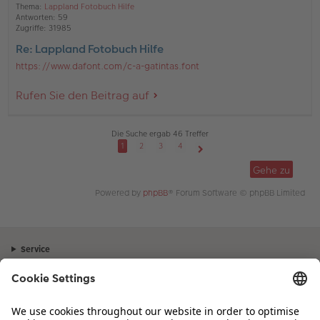
Thema:
Lappland Fotobuch Hilfe
Antworten:
59
Zugriffe:
31985
Re: Lappland Fotobuch Hilfe
https://www.dafont.com/c-a-gatintas.font
Rufen Sie den Beitrag auf
Die Suche ergab 46 Treffer
1
2
3
4
Nächste
Gehe zu
Powered by
phpBB
® Forum Software © phpBB Limited
Service
Unternehmen