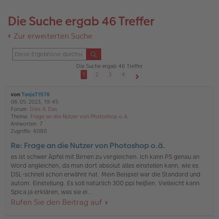
Die Suche ergab 46 Treffer
Zur erweiterten Suche
Die Suche ergab 46 Treffer
1
2
3
4
Nächste
von
TanjaT1978
06.05.2023, 19:45
Forum:
Dies & Das
Thema:
Frage an die Nutzer von Photoshop o.ä.
Antworten:
7
Zugriffe:
6080
Re: Frage an die Nutzer von Photoshop o.ä.
es ist schwer Äpfel mit Birnen zu vergleichen. Ich kann PS genau an
Word angleichen, da man dort absolut alles einstellen kann, wie es
DSL-schnell schon erwähnt hat. Mein Beispiel war die Standard und
autom. Einstellung. Es soll natürlich 300 ppi heißen. Vielleicht kann
Spica ja erklären, was sie ei...
Rufen Sie den Beitrag auf