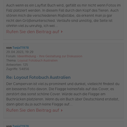
Auch wenn es ein Layflat Buch wird, gefällt es mir nicht wenn Fotos im
Falz platziert werden. In diesem Fall durch den Kopf des Tieren. Auch
stören mich die verschiedenen Maßstäbe, da erkennt man ja gar
nicht den Größenunterschied. Verläufe sind unnötig, die Seite ist
ohnhin viel zu unruhig, ich wei...
Rufen Sie den Beitrag auf
von
TanjaT1978
29.04.2023, 19:29
Forum:
Ideenfindung - Ihre Gestaltung zur Diskussion
Thema:
Loyout Fotobuch Australien
Antworten:
125
Zugriffe:
54856
Re: Loyout Fotobuch Australien
Der Campervan ist viel zu prominent und dunkel, vielleicht findest du
ein besseres Foto davon. Die Flagge keinesfalls auf das Cover, es
zerstört das sonst schöne Cover. Würde auch die Flagge am
Buchrücken platzieren. Wenn du ein Buch über Deutschland erstellst,
dann gibst du ja auch keine Flagge auf...
Rufen Sie den Beitrag auf
von
TanjaT1978