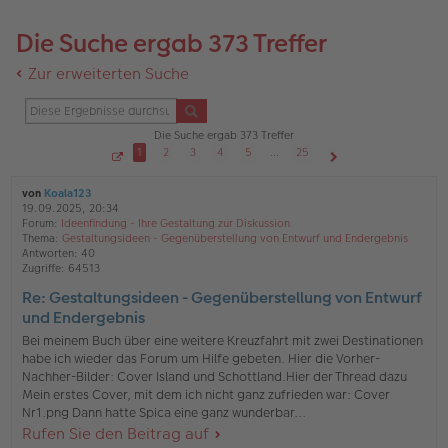
Die Suche ergab 373 Treffer
Zur erweiterten Suche
Die Suche ergab 373 Treffer
1
2
3
4
5
…
25
S
Nächste
e
i
von
Koala123
t
19.09.2025, 20:34
e
Forum:
Ideenfindung - Ihre Gestaltung zur Diskussion
1
v
Thema:
Gestaltungsideen - Gegenüberstellung von Entwurf und Endergebnis
o
Antworten:
40
n
Zugriffe:
64513
2
5
Re: Gestaltungsideen - Gegenüberstellung von Entwurf
und Endergebnis
Bei meinem Buch über eine weitere Kreuzfahrt mit zwei Destinationen
habe ich wieder das Forum um Hilfe gebeten. Hier die Vorher-
Nachher-Bilder: Cover Island und Schottland.Hier der Thread dazu
Mein erstes Cover, mit dem ich nicht ganz zufrieden war: Cover
Nr1.png Dann hatte Spica eine ganz wunderbar...
Rufen Sie den Beitrag auf