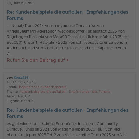
Zugriffe:
844764
Re: Kundenbeispiele die auffallen - Empfehlungen des
Forums
... Nepal/Tibet 2024 von landymouse Donaureise von
AngelaBaumann Adersbach-Weckelsdorfer Felsenstadt 2025 von
Regebogen Tansania von Mara90 Transatlantik Kreuzfahrt 2025 von
Bea0501 Unser 1. Halbjahr - 2025 von schniepsbacke unterwegs im
Andenhochland von RiBot08 Kreuzfahrt rund ums Kap Hoorn vom
7....
Rufen Sie den Beitrag auf
von
Koala123
18.07.2025, 10:16
Forum:
Inspirierende Kundenbeispiele
Thema:
Kundenbeispiele die auffallen - Empfehlungen des Forums
Antworten:
671
Zugriffe:
844764
Re: Kundenbeispiele die auffallen - Empfehlungen des
Forums
es gibt wieder sehr schöne Fotobücher in unserer Community
D:inlove: Tunesien 2024 von Madame Japan 2025 Teil 1 von Nici
nharreiter Japan 2025 Teil 2 von Nici nharreiter Tokio 2025 von Nici