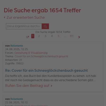
Die Suche ergab 1654 Treffer
Zur erweiterten Suche
Die Suche ergab 1654 Treffer
1
2
3
4
5
…
111
S
Nächste
e
i
von
Reisetante
t
24.08.2025, 12:25
e
Forum:
Gestaltung & Visualisierung
1
v
Thema:
Cover für ein Schneeglöckchenbuch gesucht
o
Antworten:
21
n
Zugriffe:
19922
1
1
1
Re: Cover für ein Schneeglöckchenbuch gesucht
Da hoffe ich, das Buch bei den Kundenbeispielen zu sehen. Ich hab
mir noch nie Gedagemacht dass es da verschiedene Sorten gibt...
Rufen Sie den Beitrag auf
von
Reisetante
22.08.2025, 10:13