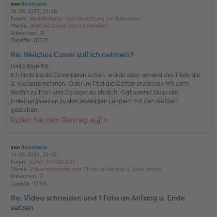
von
Reisetante
16.08.2025, 13:59
Forum:
Ideenfindung - Ihre Gestaltung zur Diskussion
Thema:
Welches Cover soll ich nehmen?
Antworten:
21
Zugriffe:
20727
Re: Welches Cover soll ich nehmen?
Hallo Moni58,
Ich finde beide Coverideen schön, würde aber anhand des Titels die
2. Variante nehmen. Oder im Titel die Götter erwähnen Mit dem
WoMo zu Thor und Co oder so ähnlich. Ggf kannst Du ja die
Einleitungsseiten zu den jeweiligen Ländern mit den Göttern
gestalten.
Rufen Sie den Beitrag auf
von
Reisetante
15.08.2025, 12:02
Forum:
CEWE FOTOBUCH
Thema:
Video schneiden und 1 Foto an Anfang u. Ende setzen
Antworten:
2
Zugriffe:
13316
Re: Video schneiden und 1 Foto an Anfang u. Ende
setzen