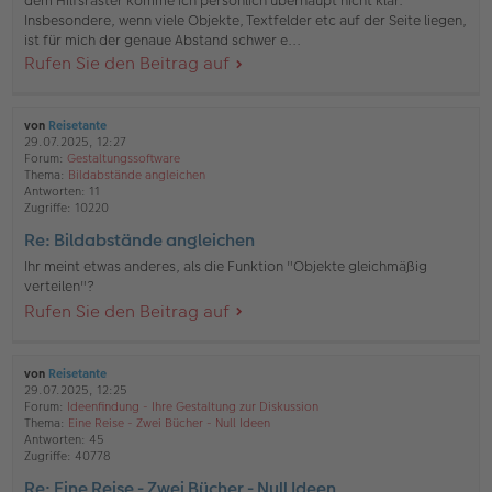
dem Hilfsraster komme ich persönlich überhaupt nicht klar.
Insbesondere, wenn viele Objekte, Textfelder etc auf der Seite liegen,
ist für mich der genaue Abstand schwer e...
Rufen Sie den Beitrag auf
von
Reisetante
29.07.2025, 12:27
Forum:
Gestaltungssoftware
Thema:
Bildabstände angleichen
Antworten:
11
Zugriffe:
10220
Re: Bildabstände angleichen
Ihr meint etwas anderes, als die Funktion "Objekte gleichmäßig
verteilen"?
Rufen Sie den Beitrag auf
von
Reisetante
29.07.2025, 12:25
Forum:
Ideenfindung - Ihre Gestaltung zur Diskussion
Thema:
Eine Reise - Zwei Bücher - Null Ideen
Antworten:
45
Zugriffe:
40778
Re: Eine Reise - Zwei Bücher - Null Ideen