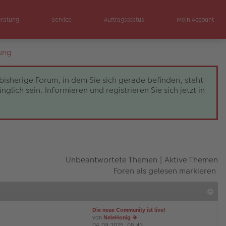
eratung
Service
Auftragsstatus
Mein Account
ung
bisherige Forum, in dem Sie sich gerade befinden, steht
ch sein. Informieren und registrieren Sie sich jetzt in
Unbeantwortete Themen
|
Aktive Themen
Foren als gelesen markieren
Die neue Community ist live!
von
NeleHonig
04.09.2025, 08:43
e