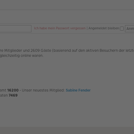
Ich habe mein Passwort vergessen
|
Angemeldet bleiben
bare Mitglieder und 2609 Gäste (basierend auf den aktiven Besuchern der letz
leichzeitig online waren.
samt
16200
• Unser neuestes Mitglied:
Sabine Fender
naten
7469