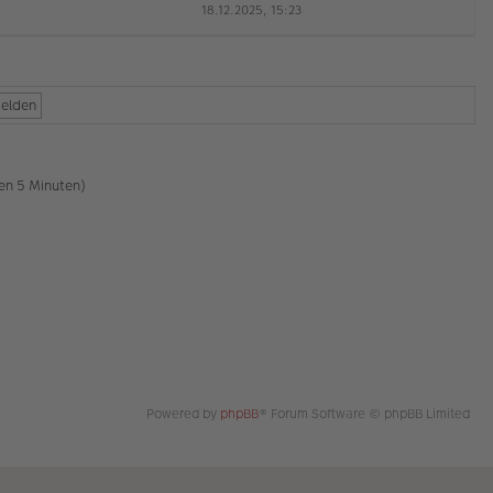
18.12.2025, 15:23
a
e
g
u
es
te
r
B
ei
tr
a
g
ten 5 Minuten)
Powered by
phpBB
® Forum Software © phpBB Limited