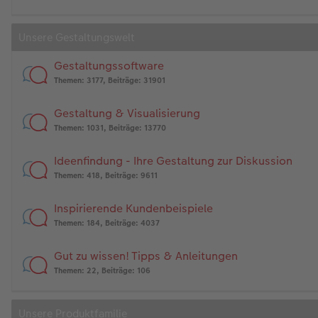
Unsere Gestaltungswelt
Gestaltungssoftware
Themen
:
3177
,
Beiträge
:
31901
Gestaltung & Visualisierung
Themen
:
1031
,
Beiträge
:
13770
Ideenfindung - Ihre Gestaltung zur Diskussion
Themen
:
418
,
Beiträge
:
9611
Inspirierende Kundenbeispiele
Themen
:
184
,
Beiträge
:
4037
Gut zu wissen! Tipps & Anleitungen
Themen
:
22
,
Beiträge
:
106
Unsere Produktfamilie