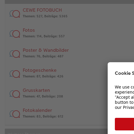
CEWE FOTOBUCH
Themen
:
527
,
Beiträge
:
5365
Fotos
Themen
:
114
,
Beiträge
:
557
Poster & Wandbilder
Themen
:
76
,
Beiträge
:
487
Fotogeschenke
Themen
:
87
,
Beiträge
:
426
Grusskarten
Themen
:
47
,
Beiträge
:
208
Fotokalender
Themen
:
83
,
Beiträge
:
612