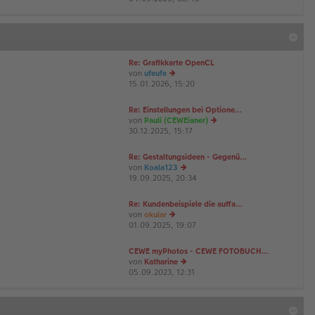
u
es
te
r
B
Re: Grafikkarte OpenCL
ei
von
ufeufe
tr
15.01.2026, 15:20
a
e
g
u
es
Re: Einstellungen bei Optione…
te
von
Pauli (CEWEianer)
r
30.12.2025, 15:17
e
B
u
ei
es
Re: Gestaltungsideen - Gegenü…
tr
te
von
Koala123
a
r
19.09.2025, 20:34
e
g
B
u
ei
es
Re: Kundenbeispiele die auffa…
tr
te
von
okular
a
r
01.09.2025, 19:07
e
g
B
u
ei
es
CEWE myPhotos - CEWE FOTOBUCH…
tr
te
von
Katharine
a
r
05.09.2023, 12:31
e
g
B
u
ei
es
tr
te
a