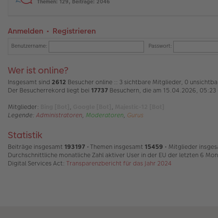
Themen
:
129
,
Beiträge
:
2046
Anmelden
•
Registrieren
Benutzername:
Passwort:
Wer ist online?
Insgesamt sind
2612
Besucher online :: 3 sichtbare Mitglieder, 0 unsicht
Der Besucherrekord liegt bei
17737
Besuchern, die am 15.04.2026, 05:23 g
Mitglieder:
Bing [Bot]
,
Google [Bot]
,
Majestic-12 [Bot]
Legende:
Administratoren
,
Moderatoren
,
Gurus
Statistik
Beiträge insgesamt
193197
• Themen insgesamt
15459
• Mitglieder insge
Durchschnittliche monatliche Zahl aktiver User in der EU der letzten 6 Mo
Digital Services Act:
Transparenzbericht für das Jahr 2024