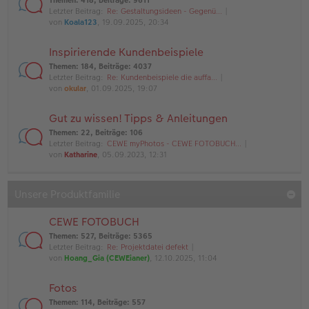
Themen
:
418
,
Beiträge
:
9611
Letzter Beitrag:
Re: Gestaltungsideen - Gegenü…
von
Koala123
, 19.09.2025, 20:34
Inspirierende Kundenbeispiele
Themen
:
184
,
Beiträge
:
4037
Letzter Beitrag:
Re: Kundenbeispiele die auffa…
von
okular
, 01.09.2025, 19:07
Gut zu wissen! Tipps & Anleitungen
Themen
:
22
,
Beiträge
:
106
Letzter Beitrag:
CEWE myPhotos - CEWE FOTOBUCH…
von
Katharine
, 05.09.2023, 12:31
Unsere Produktfamilie
CEWE FOTOBUCH
Themen
:
527
,
Beiträge
:
5365
Letzter Beitrag:
Re: Projektdatei defekt
von
Hoang_Gia (CEWEianer)
, 12.10.2025, 11:04
Fotos
Themen
:
114
,
Beiträge
:
557