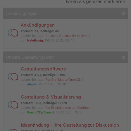
Foren als gelesen markieren
Ankündigungen
Ankündigungen
Themen
:
23
,
Beiträge
:
45
Letzter Beitrag:
Die neue Community ist live!
von
NeleHonig
, 04.09.2025, 08:43
Unsere Gestaltungswelt
Gestaltungssoftware
Themen
:
3177
,
Beiträge
:
31901
Letzter Beitrag:
Re: Grafikkarte OpenCL
von
ufeufe
, 15.01.2026, 15:20
Gestaltung & Visualisierung
Themen
:
1031
,
Beiträge
:
13770
Letzter Beitrag:
Re: Einstellungen bei Optione…
von
Pauli (CEWEianer)
, 30.12.2025, 15:17
Ideenfindung - Ihre Gestaltung zur Diskussion