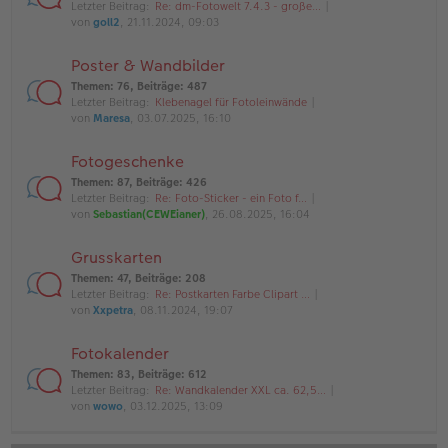
Letzter Beitrag:
Re: dm-Fotowelt 7.4.3 - große…
von
goll2
, 21.11.2024, 09:03
Poster & Wandbilder
Themen
:
76
,
Beiträge
:
487
Letzter Beitrag:
Klebenagel für Fotoleinwände
von
Maresa
, 03.07.2025, 16:10
Fotogeschenke
Themen
:
87
,
Beiträge
:
426
Letzter Beitrag:
Re: Foto-Sticker - ein Foto f…
von
Sebastian(CEWEianer)
, 26.08.2025, 16:04
Grusskarten
Themen
:
47
,
Beiträge
:
208
Letzter Beitrag:
Re: Postkarten Farbe Clipart …
von
Xxpetra
, 08.11.2024, 19:07
Fotokalender
Themen
:
83
,
Beiträge
:
612
Letzter Beitrag:
Re: Wandkalender XXL ca. 62,5…
von
wowo
, 03.12.2025, 13:09