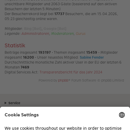
unsichtbare Mitglieder und 2063 Gäste (basierend auf den aktiven
Besuchern der letzten 5 Minuten)
Der Besucherrekord liegt bei
17737
Besuchern, die am 15.04.2026,
05:23 gleichzeitig online waren.
Mitglieder:
Bing [Bot]
,
Google [Bot]
Legende:
Administratoren
,
Moderatoren
,
Gurus
Statistik
Beiträge insgesamt
193197
• Themen insgesamt
15459
• Mitglieder
insgesamt
16200
• Unser neuestes Mitglied:
Sabine Fender
Durchschnittliche monatliche Zahl aktiver User in der EU der letzten 6
Monaten
7469
Digital Services Act:
Transparenzbericht für das Jahr 2024
Powered by
phpBB
® Forum Software © phpBB Limited
Service
Unternehmen