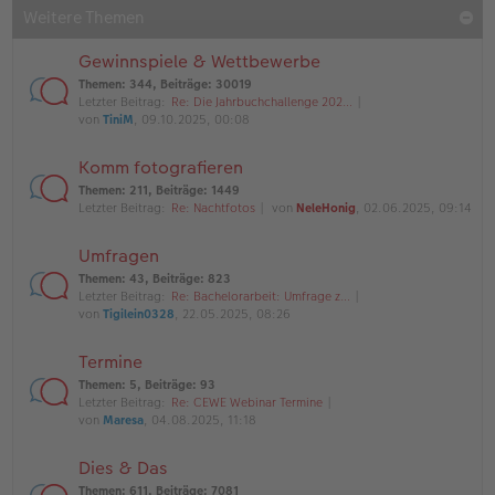
Weitere Themen
Gewinnspiele & Wettbewerbe
Themen
:
344
,
Beiträge
:
30019
Letzter Beitrag:
Re: Die Jahrbuchchallenge 202…
von
TiniM
, 09.10.2025, 00:08
Komm fotografieren
Themen
:
211
,
Beiträge
:
1449
Letzter Beitrag:
Re: Nachtfotos
von
NeleHonig
, 02.06.2025, 09:14
Umfragen
Themen
:
43
,
Beiträge
:
823
Letzter Beitrag:
Re: Bachelorarbeit: Umfrage z…
von
Tigilein0328
, 22.05.2025, 08:26
Termine
Themen
:
5
,
Beiträge
:
93
Letzter Beitrag:
Re: CEWE Webinar Termine
von
Maresa
, 04.08.2025, 11:18
Dies & Das
Themen
:
611
,
Beiträge
:
7081