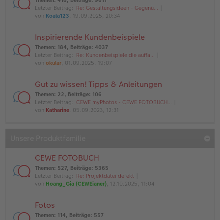
Themen
:
418
,
Beiträge
:
9611
Letzter Beitrag:
Re: Gestaltungsideen - Gegenü…
von
Koala123
, 19.09.2025, 20:34
Inspirierende Kundenbeispiele
Themen
:
184
,
Beiträge
:
4037
Letzter Beitrag:
Re: Kundenbeispiele die auffa…
von
okular
, 01.09.2025, 19:07
Gut zu wissen! Tipps & Anleitungen
Themen
:
22
,
Beiträge
:
106
Letzter Beitrag:
CEWE myPhotos - CEWE FOTOBUCH…
von
Katharine
, 05.09.2023, 12:31
Unsere Produktfamilie
CEWE FOTOBUCH
Themen
:
527
,
Beiträge
:
5365
Letzter Beitrag:
Re: Projektdatei defekt
von
Hoang_Gia (CEWEianer)
, 12.10.2025, 11:04
Fotos
Themen
:
114
,
Beiträge
:
557