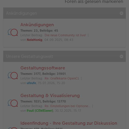
Foren als gelesen markieren
Ankündigungen
Ankündigungen
Themen
:
23
,
Beiträge
:
45
Letzter Beitrag:
Die neue Community ist live!
von
NeleHonig
, 04.09.2025, 08:43
Unsere Gestaltungswelt
Gestaltungssoftware
Themen
:
3177
,
Beiträge
:
31901
Letzter Beitrag:
Re: Grafikkarte OpenCL
von
ufeufe
, 15.01.2026, 15:20
Gestaltung & Visualisierung
Themen
:
1031
,
Beiträge
:
13770
Letzter Beitrag:
Re: Einstellungen bei Optione…
von
Pauli (CEWEianer)
, 30.12.2025, 15:17
Ideenfindung - Ihre Gestaltung zur Diskussion