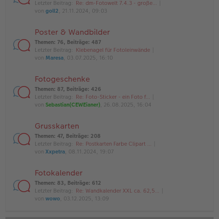
Letzter Beitrag:
Re: dm-Fotowelt 7.4.3 - große…
von
goll2
, 21.11.2024, 09:03
Poster & Wandbilder
Themen
:
76
,
Beiträge
:
487
Letzter Beitrag:
Klebenagel für Fotoleinwände
von
Maresa
, 03.07.2025, 16:10
Fotogeschenke
Themen
:
87
,
Beiträge
:
426
Letzter Beitrag:
Re: Foto-Sticker - ein Foto f…
von
Sebastian(CEWEianer)
, 26.08.2025, 16:04
Grusskarten
Themen
:
47
,
Beiträge
:
208
Letzter Beitrag:
Re: Postkarten Farbe Clipart …
von
Xxpetra
, 08.11.2024, 19:07
Fotokalender
Themen
:
83
,
Beiträge
:
612
Letzter Beitrag:
Re: Wandkalender XXL ca. 62,5…
von
wowo
, 03.12.2025, 13:09