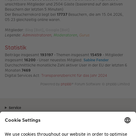
unsichtbare Mitglieder und 2504 Gäste (basierend auf den aktiven
Besuchern der letzten 5 Minuten)
Der Besucherrekord liegt bei
17737
Besuchern, die am 15.04.2026,
05:23 gleichzeitig online waren.
Mitglieder:
Bing [Bot]
,
Google [Bot]
Legende:
Administratoren
,
Moderatoren
,
Gurus
Statistik
Beiträge insgesamt
193197
• Themen insgesamt
15459
• Mitglieder
insgesamt
16200
• Unser neuestes Mitglied:
Sabine Fender
Durchschnittliche monatliche Zahl aktiver User in der EU der letzten 6
Monaten
7469
Digital Services Act:
Transparenzbericht für das Jahr 2024
Powered by
phpBB
® Forum Software © phpBB Limited
Service
Unternehmen