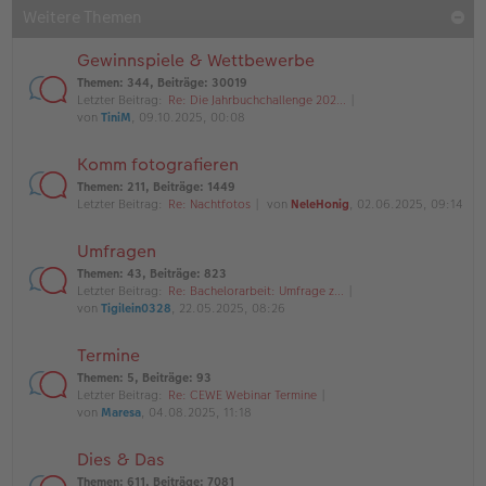
Weitere Themen
Gewinnspiele & Wettbewerbe
Themen
:
344
,
Beiträge
:
30019
Letzter Beitrag:
Re: Die Jahrbuchchallenge 202…
von
TiniM
, 09.10.2025, 00:08
Komm fotografieren
Themen
:
211
,
Beiträge
:
1449
Letzter Beitrag:
Re: Nachtfotos
von
NeleHonig
, 02.06.2025, 09:14
Umfragen
Themen
:
43
,
Beiträge
:
823
Letzter Beitrag:
Re: Bachelorarbeit: Umfrage z…
von
Tigilein0328
, 22.05.2025, 08:26
Termine
Themen
:
5
,
Beiträge
:
93
Letzter Beitrag:
Re: CEWE Webinar Termine
von
Maresa
, 04.08.2025, 11:18
Dies & Das
Themen
:
611
,
Beiträge
:
7081