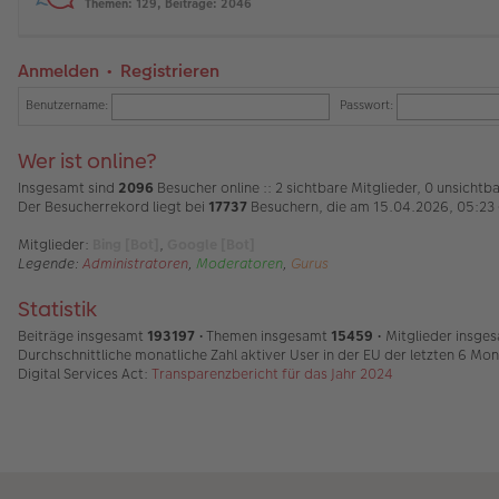
Themen
:
129
,
Beiträge
:
2046
Anmelden
•
Registrieren
Benutzername:
Passwort:
Wer ist online?
Insgesamt sind
2096
Besucher online :: 2 sichtbare Mitglieder, 0 unsicht
Der Besucherrekord liegt bei
17737
Besuchern, die am 15.04.2026, 05:23 g
Mitglieder:
Bing [Bot]
,
Google [Bot]
Legende:
Administratoren
,
Moderatoren
,
Gurus
Statistik
Beiträge insgesamt
193197
• Themen insgesamt
15459
• Mitglieder insge
Durchschnittliche monatliche Zahl aktiver User in der EU der letzten 6 Mo
Digital Services Act:
Transparenzbericht für das Jahr 2024