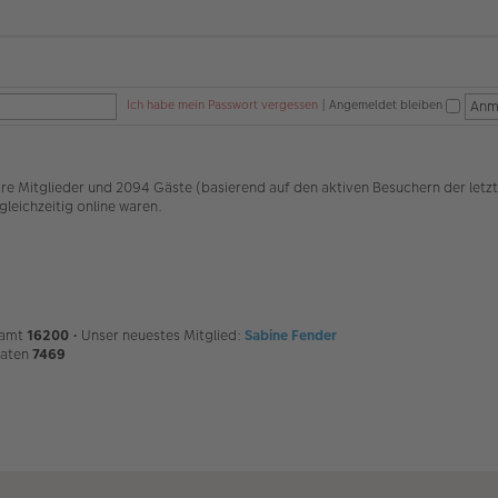
Ich habe mein Passwort vergessen
|
Angemeldet bleiben
bare Mitglieder und 2094 Gäste (basierend auf den aktiven Besuchern der letz
leichzeitig online waren.
samt
16200
• Unser neuestes Mitglied:
Sabine Fender
naten
7469