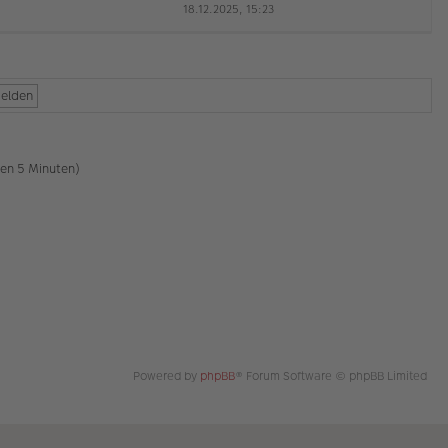
18.12.2025, 15:23
a
e
g
u
es
te
r
B
ei
tr
a
g
ten 5 Minuten)
Powered by
phpBB
® Forum Software © phpBB Limited