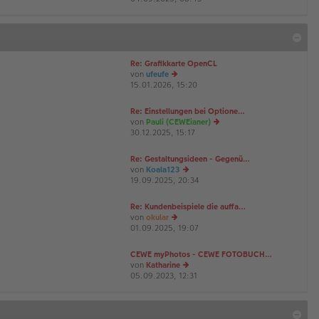
u
es
te
r
B
Re: Grafikkarte OpenCL
ei
von
ufeufe
tr
15.01.2026, 15:20
a
e
g
u
es
Re: Einstellungen bei Optione…
te
von
Pauli (CEWEianer)
r
30.12.2025, 15:17
e
B
u
ei
es
Re: Gestaltungsideen - Gegenü…
tr
te
von
Koala123
a
r
19.09.2025, 20:34
e
g
B
u
ei
es
Re: Kundenbeispiele die auffa…
tr
te
von
okular
a
r
01.09.2025, 19:07
e
g
B
u
ei
es
CEWE myPhotos - CEWE FOTOBUCH…
tr
te
von
Katharine
a
r
05.09.2023, 12:31
e
g
B
u
ei
es
tr
te
a