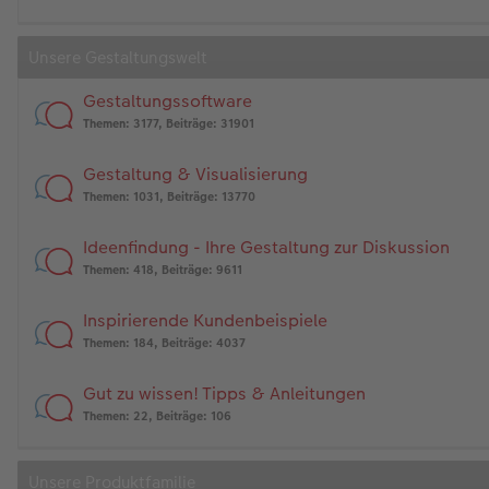
Unsere Gestaltungswelt
Gestaltungssoftware
Themen
:
3177
,
Beiträge
:
31901
Gestaltung & Visualisierung
Themen
:
1031
,
Beiträge
:
13770
Ideenfindung - Ihre Gestaltung zur Diskussion
Themen
:
418
,
Beiträge
:
9611
Inspirierende Kundenbeispiele
Themen
:
184
,
Beiträge
:
4037
Gut zu wissen! Tipps & Anleitungen
Themen
:
22
,
Beiträge
:
106
Unsere Produktfamilie