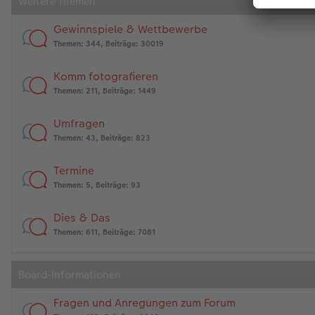
Weitere Themen
Gewinnspiele & Wettbewerbe
Themen
:
344
,
Beiträge
:
30019
Komm fotografieren
Themen
:
211
,
Beiträge
:
1449
Umfragen
Themen
:
43
,
Beiträge
:
823
Termine
Themen
:
5
,
Beiträge
:
93
Dies & Das
Themen
:
611
,
Beiträge
:
7081
Board-Informationen
Fragen und Anregungen zum Forum