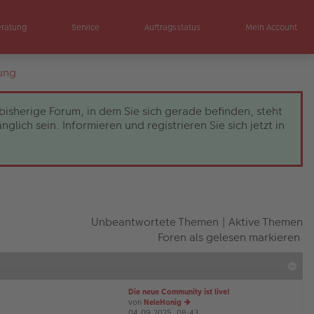
eratung
Service
Auftragsstatus
Mein Account
ung
bisherige Forum, in dem Sie sich gerade befinden, steht
ch sein. Informieren und registrieren Sie sich jetzt in
Unbeantwortete Themen
|
Aktive Themen
Foren als gelesen markieren
Die neue Community ist live!
von
NeleHonig
04.09.2025, 08:43
e