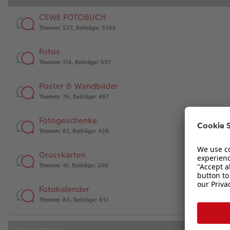
CEWE FOTOBUCH
Themen
:
527
,
Beiträge
:
5365
Fotos
Themen
:
114
,
Beiträge
:
557
Poster & Wandbilder
Themen
:
76
,
Beiträge
:
487
Fotogeschenke
Themen
:
87
,
Beiträge
:
426
Grusskarten
Themen
:
47
,
Beiträge
:
208
Fotokalender
Themen
:
83
,
Beiträge
:
612